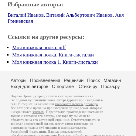
Избранные авторы:
Виталий Иванов
,
Виталий Альбертович Иванов
,
Аня
Гриневская
Ссылки на другие ресурсы:
Моя книжная полка. pdf
Моя книжная полка. Книги-листалки
Моя книжная полка 1. Книги-листалки
Авторы
Произведения
Рецензии
Поиск
Магазин
Вход для авторов
О портале
Стихи.ру
Проза.ру
Портал Проза.ру предоставляет авторам возможность
свободной публикации своих литературных произведений в
сети Интернет на основании
пользовательского договора
.
Все авторские права на произведения принадлежат авторам
и охраняются
законом
. Перепечатка произведений возможна
только с согласия его автора, к которому вы можете
обратиться на его авторской странице. Ответственность за
тексты произведений авторы несут самостоятельно на
основании
правил публикации
и
законодательства
Российской Федерации
. Данные пользователей
обрабатываются на основании
Политики обработки персональных данных
.