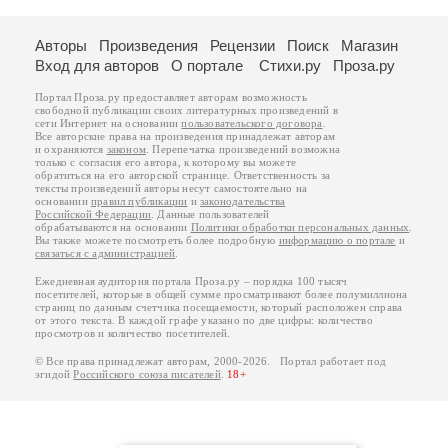
Авторы
Произведения
Рецензии
Поиск
Магазин
Вход для авторов
О портале
Стихи.ру
Проза.ру
Портал Проза.ру предоставляет авторам возможность
свободной публикации своих литературных произведений в
сети Интернет на основании
пользовательского договора
.
Все авторские права на произведения принадлежат авторам
и охраняются
законом
. Перепечатка произведений возможна
только с согласия его автора, к которому вы можете
обратиться на его авторской странице. Ответственность за
тексты произведений авторы несут самостоятельно на
основании
правил публикации
и
законодательства
Российской Федерации
. Данные пользователей
обрабатываются на основании
Политики обработки персональных данных
.
Вы также можете посмотреть более подробную
информацию о портале
и
связаться с администрацией
.
Ежедневная аудитория портала Проза.ру – порядка 100 тысяч
посетителей, которые в общей сумме просматривают более полумиллиона
страниц по данным счетчика посещаемости, который расположен справа
от этого текста. В каждой графе указано по две цифры: количество
просмотров и количество посетителей.
© Все права принадлежат авторам, 2000-2026. Портал работает под
эгидой
Российского союза писателей
.
18+