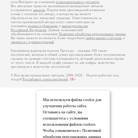
сети Интернет на основании
пользовательского договора
.
Все авторские права на произведения принадлежат авторам
и охраняются
законом
. Перепечатка произведений возможна
только с согласия его автора, к которому вы можете
обратиться на его авторской странице. Ответственность за
тексты произведений авторы несут самостоятельно на
основании
правил публикации
и
законодательства
Российской Федерации
. Данные пользователей
обрабатываются на основании
Политики обработки персональных данных
.
Вы также можете посмотреть более подробную
информацию о портале
и
связаться с администрацией
.
Ежедневная аудитория портала Проза.ру – порядка 100 тысяч
посетителей, которые в общей сумме просматривают более полумиллиона
страниц по данным счетчика посещаемости, который расположен справа
от этого текста. В каждой графе указано по две цифры: количество
просмотров и количество посетителей.
© Все права принадлежат авторам, 2000-2026. Портал работает под
эгидой
Российского союза писателей
.
18+
Мы используем файлы cookie для
улучшения работы сайта.
Оставаясь на сайте, вы
соглашаетесь с условиями
использования файлов cookies.
Чтобы ознакомиться с Политикой
обработки персональных данных