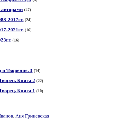
С авторами
(27)
88-2017гг.
(24)
17-2021гг.
(16)
23гг.
(16)
 и Творение. 3
(14)
ворец. Книга 2
(22)
ворец. Книга 1
(10)
Иванов
,
Аня Гриневская