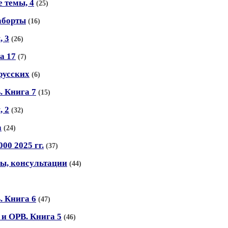
е темы, 4
(25)
аборты
(16)
, 3
(26)
а 17
(7)
русских
(6)
. Книга 7
(15)
, 2
(32)
а
(24)
000 2025 гг.
(37)
лы, консультации
(44)
. Книга 6
(47)
 и ОРВ. Книга 5
(46)