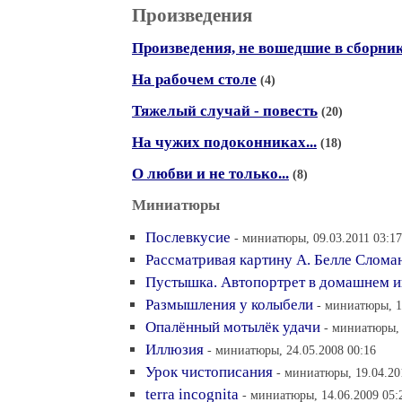
Произведения
Произведения, не вошедшие в сборни
На рабочем столе
(4)
Тяжелый случай - повесть
(20)
На чужих подоконниках...
(18)
О любви и не только...
(8)
Миниатюры
Послевкусие
- миниатюры, 09.03.2011 03:17
Рассматривая картину А. Белле Слома
Пустышка. Автопортрет в домашнем и
Размышления у колыбели
- миниатюры, 1
Опалённый мотылёк удачи
- миниатюры, 
Иллюзия
- миниатюры, 24.05.2008 00:16
Урок чистописания
- миниатюры, 19.04.20
terra incognita
- миниатюры, 14.06.2009 05: