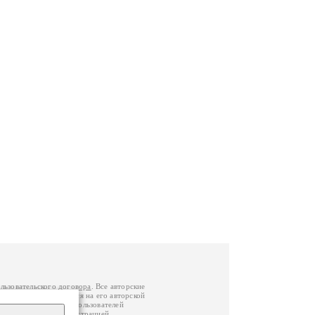
льзовательского договора
. Все авторские
у вы можете обратиться на его авторской
й Федерации
. Данные пользователей
е
и
связаться с администрацией
.