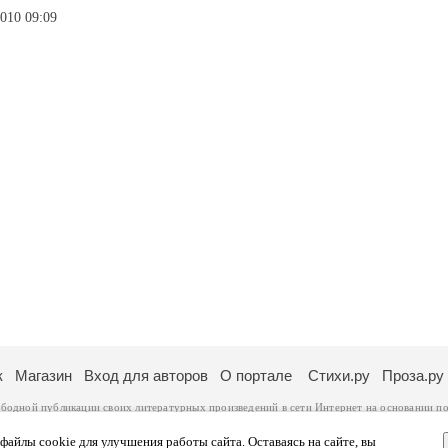
010 09:09
к
Магазин
Вход для авторов
О портале
Стихи.ру
Проза.ру
ободной публикации своих литературных произведений в сети Интернет на основании
по
ся
законом
. Перепечатка произведений возможна только с согласия его автора, к котором
ры несут самостоятельно на основании
правил публикации
и
законодательства Российско
айлы cookie для улучшения работы сайта. Оставаясь на сайте, вы
ональных данных
. Вы также можете посмотреть более подробную
информацию о портал