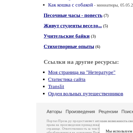
Как кошка с собакой
- миниатюры, 05.05.2
Песочные часы - повесть
(7)
Живут студенты весело...
(5)
Учительские байки
(3)
Стихотворные опыты
(6)
Ссылки на другие ресурсы:
Моя страница на "Нетературе"
Статистика сайта
Translit
Орден вольных путешественников
Авторы
Произведения
Рецензии
Поис
Портал Проза.ру предоставляет авторам возможность св
права на произведения принадлежат авторам и охраняют
странице. Ответственность за тексты произведений авто
Мы используем ф
обрабатываются на основании
Политики обработки перс