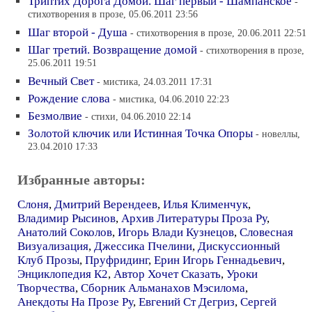
Триптих Дорога Домой. Шаг первый - Шампанское
-
стихотворения в прозе, 05.06.2011 23:56
Шаг второй - Душа
- стихотворения в прозе, 20.06.2011 22:51
Шаг третий. Возвращение домой
- стихотворения в прозе,
25.06.2011 19:51
Вечный Свет
- мистика, 24.03.2011 17:31
Рождение слова
- мистика, 04.06.2010 22:23
Безмолвие
- стихи, 04.06.2010 22:14
Золотой ключик или Истинная Точка Опоры
- новеллы,
23.04.2010 17:33
Избранные авторы:
Слоня
,
Дмитрий Верендеев
,
Илья Клименчук
,
Владимир Рысинов
,
Архив Литературы Проза Ру
,
Анатолий Соколов
,
Игорь Влади Кузнецов
,
Словесная
Визуализация
,
Джессика Пчелини
,
Дискуссионный
Клуб Прозы
,
Пруфридинг
,
Ерин Игорь Геннадьевич
,
Энциклопедия К2
,
Автор Хочет Сказать
,
Уроки
Творчества
,
Сборник Альманахов Мэсилома
,
Анекдоты На Прозе Ру
,
Евгений Ст Дегриз
,
Сергей