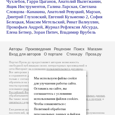
Чухлебов
,
Гарри Цыганов
,
Анатолий Вылегжанин
,
Ящик Инструментов
,
Галина Ларская
,
Светлана
Словцова -Канакина
,
Анатолий Ревуцкий
,
Марзан
,
Дмитрий Глуховский
,
Евгений Кузьменко 2
,
София
Белецкая
,
Максим Метельский
,
Ринат Валиуллин
,
Прокофьев Андрей
,
Журнал Рефлексия Абсурда
,
Елена Бетнер
,
Зоран Питич
,
Владимир Врубель
Авторы
Произведения
Рецензии
Поиск
Магазин
Вход для авторов
О портале
Стихи.ру
Проза.ру
Портал Проза.ру предоставляет авторам возможность
свободной публикации своих литературных произведений в
сети Интернет на основании
пользовательского договора
.
Все авторские права на произведения принадлежат авторам
и охраняются
законом
. Перепечатка произведений возможна
Мы используем файлы cookie
только с согласия его автора, к которому вы можете
обратиться на его авторской странице. Ответственность за
для улучшения работы сайта.
тексты произведений авторы несут самостоятельно на
Оставаясь на сайте, вы
основании
правил публикации
и
законодательства
Российской Федерации
. Данные пользователей
соглашаетесь с условиями
обрабатываются на основании
Политики обработки персональных данных
.
использования файлов cookies.
Вы также можете посмотреть более подробную
информацию о портале
и
связаться с администрацией
.
Чтобы ознакомиться с
Политикой обработки
Ежедневная аудитория портала Проза.ру – порядка 100 тысяч
посетителей, которые в общей сумме просматривают более полумиллиона
персональных данных и файлов