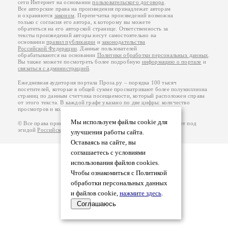
сети Интернет на основании
пользовательского договора
.
Все авторские права на произведения принадлежат авторам
и охраняются
законом
. Перепечатка произведений возможна
только с согласия его автора, к которому вы можете
обратиться на его авторской странице. Ответственность за
тексты произведений авторы несут самостоятельно на
основании
правил публикации
и
законодательства
Российской Федерации
. Данные пользователей
обрабатываются на основании
Политики обработки персональных данных
.
Вы также можете посмотреть более подробную
информацию о портале
и
связаться с администрацией
.
Ежедневная аудитория портала Проза.ру – порядка 100 тысяч
посетителей, которые в общей сумме просматривают более полумиллиона
страниц по данным счетчика посещаемости, который расположен справа
от этого текста. В каждой графе указано по две цифры: количество
просмотров и количество посетителей.
Мы используем файлы cookie для
© Все права принадлежат авторам, 2000-2026. Портал работает под
эгидой
Российского союза писателей
.
18+
улучшения работы сайта.
Оставаясь на сайте, вы
соглашаетесь с условиями
использования файлов cookies.
Чтобы ознакомиться с Политикой
обработки персональных данных
и файлов cookie,
нажмите здесь
.
Соглашаюсь