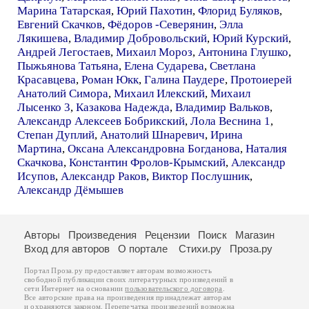
Марина Татарская
,
Юрий Пахотин
,
Флорид Буляков
,
Евгений Скачков
,
Фёдоров -Северянин
,
Элла
Лякишева
,
Владимир Добровольский
,
Юрий Курский
,
Андрей Легостаев
,
Михаил Мороз
,
Антонина Глушко
,
Пыжьянова Татьяна
,
Елена Сударева
,
Светлана
Красавцева
,
Роман Юкк
,
Галина Паудере
,
Протоиерей
Анатолий Симора
,
Михаил Илекский
,
Михаил
Лысенко 3
,
Казакова Надежда
,
Владимир Вальков
,
Александр Алексеев Бобрикский
,
Лола Веснина 1
,
Степан Дуплий
,
Анатолий Шнаревич
,
Ирина
Мартина
,
Оксана Александровна Богданова
,
Наталия
Скачкова
,
Константин Фролов-Крымский
,
Александр
Исупов
,
Александр Раков
,
Виктор Послушник
,
Александр Дёмышев
Авторы
Произведения
Рецензии
Поиск
Магазин
Вход для авторов
О портале
Стихи.ру
Проза.ру
Портал Проза.ру предоставляет авторам возможность
свободной публикации своих литературных произведений в
сети Интернет на основании
пользовательского договора
.
Все авторские права на произведения принадлежат авторам
и охраняются
законом
. Перепечатка произведений возможна