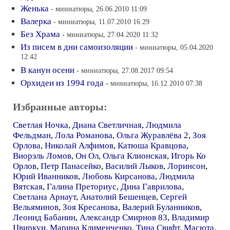
Женька
- миниатюры, 26.06.2010 11:09
Валерка
- миниатюры, 11.07.2010 16:29
Без Храма
- миниатюры, 27.04.2020 11:32
Из писем в дни самоизоляции
- миниатюры, 05.04.2020
12:42
В канун осени
- миниатюры, 27.08.2017 09:54
Орхидеи из 1994 года
- миниатюры, 16.12.2010 07:38
Избранные авторы:
Светлая Ночка
,
Диана Светличная
,
Людмила
Фельдман
,
Лола Романова
,
Ольга Журавлёва 2
,
Зоя
Орлова
,
Николай Алфимов
,
Катюша Кравцова
,
Виорэль Ломов
,
Он Ол
,
Ольга Клионская
,
Игорь Ко
Орлов
,
Петр Панасейко
,
Василий Лыков
,
Лоринсон
,
Юрий Иванников
,
Любовь Кирсанова
,
Людмила
Вятская
,
Галина Преториус
,
Дина Гаврилова
,
Светлана Арнаут
,
Анатолий Бешенцев
,
Сергей
Вельяминов
,
Зоя Кресанова
,
Валерий Буланников
,
Леонид Бабанин
,
Александр Смирнов 83
,
Владимир
Цвиркун
,
Марина Клименченко
,
Тина Свифт
,
Масюта
,