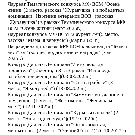
Лауреат Тематического конкурса МФ ВСМ "Осень
жизни"(2 место, рассказ "Журавушка") и победитель
номинации "Из жизни ветеранов ВОВ" (рассказ
"Журавушка") в рамках Тематического конкурса МФ
ВСМ "Осень жизни"(март 2025г.)
Лауреат конкурса МФ ВСМ "Лауреат 79"(5 место,
рассказ "Мама, я вернусь") (март 2025 г.)
Награждена дипломом МФ ВСМ в номинации "Белый
аист" за "творчество, достойное награды" (май
2025г.)
Конкурс Даилды Летодиани "Лето пело, да
пролетело" (2 место, ч.3 гл.3 роман "Исповедь
влюбленной женщины")(03.08.2025г.)
Конкурс Даилды Летодиани "Сны на работе" (3
место, "Я хочу тебя") (13.08.2025г.)
Конкурс Даилды Летодиани "Замужество удачное и
неудачное" (1 место, "Жестокость", "Женись на
мне!") (12.10.2025г.)
Конкурс Даилды Летодиани "Курьезы в школе" (2
место, "Новогоднее чудо")(19.10.2025г.)
Конкурс Даилды Летодиани "Осень золотая,
миниатюры" (2 место, "Осенний блюз")(26.10.2025г.)