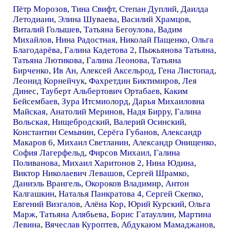
Пётр Морозов
,
Тина Свифт
,
Степан Дуплий
,
Даилда
Летодиани
,
Элина Шуваева
,
Василий Храмцов
,
Виталий Голышев
,
Татьяна Бегоулова
,
Вадим
Михайлов
,
Нина Радостная
,
Николай Пащенко
,
Ольга
Благодарёва
,
Галина Кадетова 2
,
Пыжьянова Татьяна
,
Татьяна Лютикова
,
Галина Леонова
,
Татьяна
Бирченко
,
Ив Ан
,
Алексей Аксельрод
,
Гена Листопад
,
Леонид Корнейчук
,
Фахретдин Биктимиров
,
Лея
Динес
,
Тауберт Альбертович Ортабаев
,
Каким
Бейсембаев
,
Зура Итсмиолорд
,
Дарья Михаиловна
Майская
,
Анатолий Меринов
,
Надя Бирру
,
Галина
Вольская
,
Нищебродский
,
Валерий Осинский
,
Константин Семынин
,
Серёга Губанов
,
Александр
Макаров 6
,
Михаил Светланин
,
Александр Онищенко
,
София Лагерфельд
,
Фирсов Михаил
,
Галина
Поливанова
,
Михаил Харитонов 2
,
Нина Юдина
,
Виктор Николаевич Левашов
,
Сергей Шрамко
,
Даниэль Врангель
,
Окороков Владимир
,
Антон
Калгашкин
,
Наталья Панкратова 4
,
Сергей Скепко
,
Евгений Визгалов
,
Алёна Кор
,
Юрий Курский
,
Ольга
Марж
,
Татьяна Алябьева
,
Борис Гатауллин
,
Мартина
Левина
,
Вячеслав Куроптев
,
Абдукаюм Мамаджанов
,