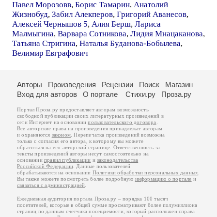
Павел Морозовв
,
Борис Тамарин
,
Анатолий
Жизнобуд
,
Забил Алекперов
,
Григорий Аванесов
,
Алексей Чернышов 5
,
Алия Берш
,
Лариса
Малмыгина
,
Варвара Сотникова
,
Лидия Мнацаканова
,
Татьяна Стригина
,
Наталья Буданова-Бобылева
,
Велимир Евграфович
Авторы
Произведения
Рецензии
Поиск
Магазин
Вход для авторов
О портале
Стихи.ру
Проза.ру
Портал Проза.ру предоставляет авторам возможность
свободной публикации своих литературных произведений в
сети Интернет на основании
пользовательского договора
.
Все авторские права на произведения принадлежат авторам
и охраняются
законом
. Перепечатка произведений возможна
только с согласия его автора, к которому вы можете
обратиться на его авторской странице. Ответственность за
тексты произведений авторы несут самостоятельно на
основании
правил публикации
и
законодательства
Российской Федерации
. Данные пользователей
обрабатываются на основании
Политики обработки персональных данных
.
Вы также можете посмотреть более подробную
информацию о портале
и
связаться с администрацией
.
Ежедневная аудитория портала Проза.ру – порядка 100 тысяч
посетителей, которые в общей сумме просматривают более полумиллиона
страниц по данным счетчика посещаемости, который расположен справа