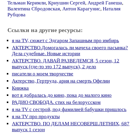
Тельман Керимли
,
Криушин Сергей
,
Андрей Ганеша
,
Валентина Сбродовская
,
Антон Карагунис
,
Наталия
Рубцова
Ссылки на другие ресурсы:
я на TV, сюжет с Эдгаром Запашным про имбирь
АКТЕРСТВО.Домогалась ли мачеха своего пасынка?
Дела судебные. Новые истории
АКТЕРСТВО. ДАВАЙ РАЗВЕДЕМСЯ, 5 сезон, 12
выпуск (где-то это 172 выпуск), 2 дело
писатели о моем творчестве
Актерство, Гертруда, ария на смерть Офелии
Книжка
вот я добралась до кино, пока до малого кино
РАДИО СВОБОДА. стих на белорусском
я на TV с сестрой, под фамилией бабушки пришлось
я на TV про продукты
АКТЕРСТВО. ПО ДЕЛАМ НЕСОВЕРШ.ЛЕТНИХ, 687
выпуск 1 сезон