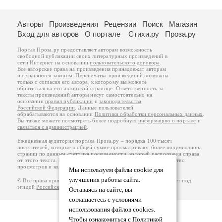
Авторы
Произведения
Рецензии
Поиск
Магазин
Вход для авторов
О портале
Стихи.ру
Проза.ру
Портал Проза.ру предоставляет авторам возможность
свободной публикации своих литературных произведений в
сети Интернет на основании
пользовательского договора
.
Все авторские права на произведения принадлежат авторам
и охраняются
законом
. Перепечатка произведений возможна
только с согласия его автора, к которому вы можете
обратиться на его авторской странице. Ответственность за
тексты произведений авторы несут самостоятельно на
основании
правил публикации
и
законодательства
Российской Федерации
. Данные пользователей
обрабатываются на основании
Политики обработки персональных данных
.
Вы также можете посмотреть более подробную
информацию о портале
и
связаться с администрацией
.
Ежедневная аудитория портала Проза.ру – порядка 100 тысяч
посетителей, которые в общей сумме просматривают более полумиллиона
страниц по данным счетчика посещаемости, который расположен справа
от этого текста. В каждой графе указано по две цифры: количество
просмотров и количество посетителей.
Мы используем файлы cookie для
улучшения работы сайта.
© Все права принадлежат авторам, 2000-2026. Портал работает под
эгидой
Российского союза писателей
.
18+
Оставаясь на сайте, вы
соглашаетесь с условиями
использования файлов cookies.
Чтобы ознакомиться с Политикой