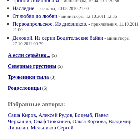
Тропой Ломоносова
- миниатюры, 10.04.2011 20:56
Наследие
- рассказы, 20.08.2010 21:00
От любви до любви
- миниатюры, 12.10.2011 12:36
Первоапрельское. Из дневников.
- приключения, 11.10.2011
21:00
Деловой. Из серии Водительские байки
- миниатюры,
27.10.2011 09:29
А если серьёзно...
(5)
Северные грустины
(5)
Труженики тыла
(3)
Родословицы
(5)
Избранные авторы:
Саша Киров
,
Алексей Рудов
,
Боцемб
,
Павел
Черкашин
,
Олаф Тюккинен
,
Ольга Корзова
,
Владимир
Липилин
,
Мельников Сергей