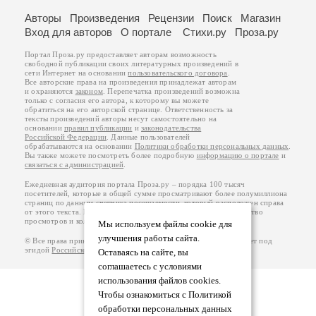
Авторы
Произведения
Рецензии
Поиск
Магазин
Вход для авторов
О портале
Стихи.ру
Проза.ру
Портал Проза.ру предоставляет авторам возможность
свободной публикации своих литературных произведений в
сети Интернет на основании
пользовательского договора
.
Все авторские права на произведения принадлежат авторам
и охраняются
законом
. Перепечатка произведений возможна
только с согласия его автора, к которому вы можете
обратиться на его авторской странице. Ответственность за
тексты произведений авторы несут самостоятельно на
основании
правил публикации
и
законодательства
Российской Федерации
. Данные пользователей
обрабатываются на основании
Политики обработки персональных данных
.
Вы также можете посмотреть более подробную
информацию о портале
и
связаться с администрацией
.
Ежедневная аудитория портала Проза.ру – порядка 100 тысяч
посетителей, которые в общей сумме просматривают более полумиллиона
страниц по данным счетчика посещаемости, который расположен справа
от этого текста. В каждой графе указано по две цифры: количество
просмотров и количество посетителей.
Мы используем файлы cookie для
улучшения работы сайта.
© Все права принадлежат авторам, 2000-2026. Портал работает под
эгидой
Российского союза писателей
.
18+
Оставаясь на сайте, вы
соглашаетесь с условиями
использования файлов cookies.
Чтобы ознакомиться с Политикой
обработки персональных данных