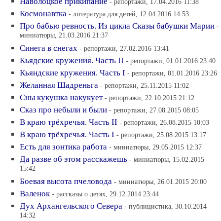
Наволоцкое прикипание
- репортажи, 17.04.2016 11:38
Космонавтка
- литература для детей, 12.04.2016 14:53
Про бабью ревность. Из цикла Сказы бабушки Марии
-
миниатюры, 21.03.2016 21:37
Синега в снегах
- репортажи, 27.02.2016 13:41
Кьядские кружения. Часть II
- репортажи, 01.01.2016 23:40
Кьяндские кружения. Часть I
- репортажи, 01.01.2016 23:26
Желанная Шадреньга
- репортажи, 25.11.2015 11:02
Сны кукушка накукует
- репортажи, 22.10.2015 21:12
Сказ про небыли и были
- репортажи, 27.08.2015 08:05
В краю трёхречья. Часть II
- репортажи, 26.08.2015 10:03
В краю трёхречья. Часть I
- репортажи, 25.08.2015 13:17
Есть для зонтика работа
- миниатюры, 29.05.2015 12:37
Да разве об этом расскажешь
- миниатюры, 15.02.2015
15:42
Боевая высота пчеловода
- миниатюры, 26.01.2015 20:00
Валенок
- рассказы о детях, 29.12.2014 23:44
Дух Архангельского Севера
- публицистика, 30.10.2014
14:32