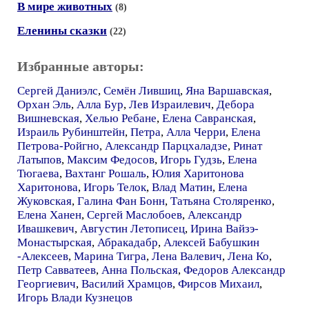
В мире животных
(8)
Еленины сказки
(22)
Избранные авторы:
Сергей Даниэлс
,
Семён Лившиц
,
Яна Варшавская
,
Орхан Эль
,
Алла Бур
,
Лев Израилевич
,
Дебора
Вишневская
,
Хелью Ребане
,
Елена Савранская
,
Израиль Рубинштейн
,
Петра
,
Алла Черри
,
Елена
Петрова-Ройгно
,
Александр Парцхаладзе
,
Ринат
Латыпов
,
Максим Федосов
,
Игорь Гудзь
,
Елена
Тюгаева
,
Вахтанг Рошаль
,
Юлия Харитонова
Харитонова
,
Игорь Телок
,
Влад Матин
,
Елена
Жуковская
,
Галина Фан Бонн
,
Татьяна Столяренко
,
Елена Ханен
,
Сергей Маслобоев
,
Александр
Ивашкевич
,
Августин Летописец
,
Ирина Вайзэ-
Монастырская
,
Абракадабр
,
Алексей Бабушкин
-Алексеев
,
Марина Тигра
,
Лена Валевич
,
Лена Ко
,
Петр Савватеев
,
Анна Польская
,
Федоров Александр
Георгиевич
,
Василий Храмцов
,
Фирсов Михаил
,
Игорь Влади Кузнецов