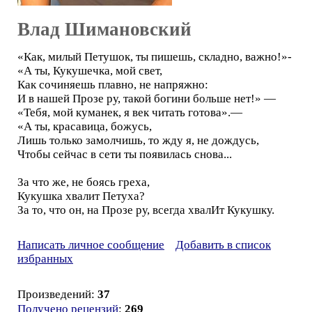
Влад Шимановский
«Как, милый Петушок, ты пишешь, складно, важно!»-
«А ты, Кукушечка, мой свет,
Как сочиняешь плавно, не напряжно:
И в нашей Прозе ру, такой богини больше нет!» —
«Тебя, мой куманек, я век читать готова».—
«А ты, красавица, божусь,
Лишь только замолчишь, то жду я, не дождусь,
Чтобы сейчас в сети ты появилась снова...
За что же, не боясь греха,
Кукушка хвалит Петуха?
За то, что он, на Прозе ру, всегда хвалИт Кукушку.
Написать личное сообщение
Добавить в список
избранных
Произведений:
37
Получено рецензий
:
269