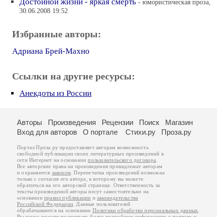
Достойной жизни - яркая смерть
- юмористическая проза,
30.06.2008 19:52
Избранные авторы:
Адриана Брей-Махно
Ссылки на другие ресурсы:
Анекдоты из России
Авторы
Произведения
Рецензии
Поиск
Магазин
Вход для авторов
О портале
Стихи.ру
Проза.ру
Портал Проза.ру предоставляет авторам возможность
свободной публикации своих литературных произведений в
сети Интернет на основании
пользовательского договора
.
Все авторские права на произведения принадлежат авторам
и охраняются
законом
. Перепечатка произведений возможна
только с согласия его автора, к которому вы можете
обратиться на его авторской странице. Ответственность за
тексты произведений авторы несут самостоятельно на
основании
правил публикации
и
законодательства
Российской Федерации
. Данные пользователей
обрабатываются на основании
Политики обработки персональных данных
.
Вы также можете посмотреть более подробную
информацию о портале
и