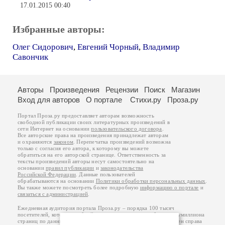
17.01.2015 00:40
Избранные авторы:
Олег Сидорович
,
Евгений Чорный
,
Владимир
Савончик
Авторы
Произведения
Рецензии
Поиск
Магазин
Вход для авторов
О портале
Стихи.ру
Проза.ру
Портал Проза.ру предоставляет авторам возможность
свободной публикации своих литературных произведений в
сети Интернет на основании
пользовательского договора
.
Все авторские права на произведения принадлежат авторам
и охраняются
законом
. Перепечатка произведений возможна
только с согласия его автора, к которому вы можете
обратиться на его авторской странице. Ответственность за
тексты произведений авторы несут самостоятельно на
основании
правил публикации
и
законодательства
Российской Федерации
. Данные пользователей
обрабатываются на основании
Политики обработки персональных данных
.
Вы также можете посмотреть более подробную
информацию о портале
и
связаться с администрацией
.
Ежедневная аудитория портала Проза.ру – порядка 100 тысяч
посетителей, которые в общей сумме просматривают более полумиллиона
страниц по данным счетчика посещаемости, который расположен справа