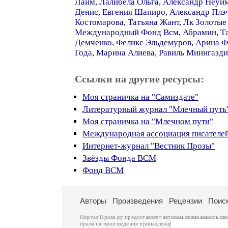
Лайм
,
Лалибела Ольга
,
Александр Неуй
Денис
,
Евгения Шапиро
,
Александр Плэ
Костомарова
,
Татъяна Жант
,
Лк Золотые
Международный Фонд Всм
,
Абрамин
,
Т
Демченко
,
Феликс Эльдемуров
,
Арина Ф
Года
,
Марина Алиева
,
Равиль Минигазд
Ссылки на другие ресурсы:
Моя страничка на "Самиздате"
Литературный журнал "Млечный путь
Моя страничка на "Млечном пути"
Международная ассоциация писателе
Интернет-журнал "Вестник Прозы"
Звёзды Фонда ВСМ
Фонд ВСМ
Авторы
Произведения
Рецензии
Поис
Портал Проза.ру предоставляет авторам возможность св
права на произведения принадлежат авторам и охраняют