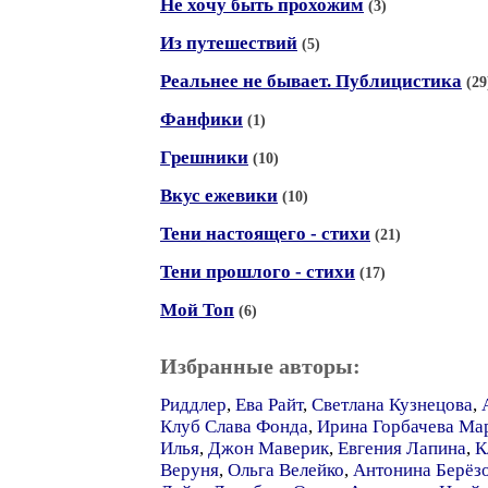
Не хочу быть прохожим
(3)
Из путешествий
(5)
Реальнее не бывает. Публицистика
(29
Фанфики
(1)
Грешники
(10)
Вкус ежевики
(10)
Тени настоящего - стихи
(21)
Тени прошлого - стихи
(17)
Мой Топ
(6)
Избранные авторы:
Риддлер
,
Ева Райт
,
Светлана Кузнецова
,
Клуб Слава Фонда
,
Ирина Горбачева Ма
Илья
,
Джон Маверик
,
Евгения Лапина
,
К
Веруня
,
Ольга Велейко
,
Антонина Берёз