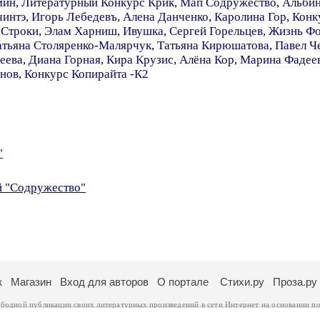
мин
,
Литературный Конкурс Крик
,
Мап Содружество
,
Альбин
чинтэ
,
Игорь Лебедевъ
,
Алена Данченко
,
Каролина Гор
,
Конк
 Строки
,
Элам Харниш
,
Ивушка
,
Сергей Горельцев
,
Жизнь Фо
атьяна Столяренко-Малярчук
,
Татьяна Кирюшатова
,
Павел Ч
еева
,
Диана Горная
,
Кира Крузис
,
Алёна Кор
,
Марина Фадее
инов
,
Конкурс Копирайта -К2
"
й "Содружество"
к
Магазин
Вход для авторов
О портале
Стихи.ру
Проза.ру
ободной публикации своих литературных произведений в сети Интернет на основании
по
ся
законом
. Перепечатка произведений возможна только с согласия его автора, к котором