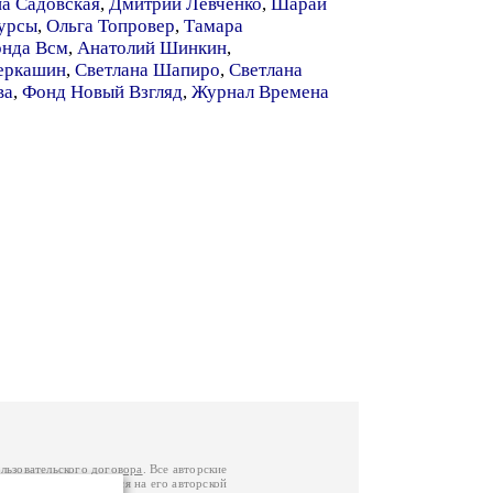
а Садовская
,
Дмитрий Левченко
,
Шарай
урсы
,
Ольга Топровер
,
Тамара
нда Всм
,
Анатолий Шинкин
,
еркашин
,
Светлана Шапиро
,
Светлана
ва
,
Фонд Новый Взгляд
,
Журнал Времена
льзовательского договора
. Все авторские
у вы можете обратиться на его авторской