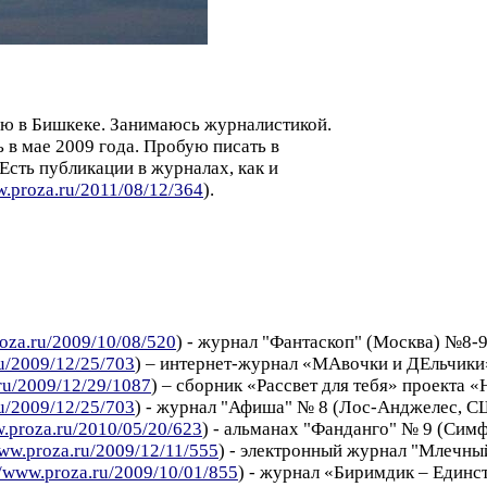
аю в Бишкеке. Занимаюсь журналистикой.
 в мае 2009 года. Пробую писать в
Есть публикации в журналах, как и
w.proza.ru/2011/08/12/364
).
roza.ru/2009/10/08/520
) - журнал "Фантаскоп" (Москва) №8-9
ru/2009/12/25/703
) – интернет-журнал «МАвочки и ДЕльчики»
.ru/2009/12/29/1087
) – сборник «Рассвет для тебя» проекта «
ru/2009/12/25/703
) - журнал "Афиша" № 8 (Лос-Анджелес, СШ
w.proza.ru/2010/05/20/623
) - альманах "Фанданго" № 9 (Симф
www.proza.ru/2009/12/11/555
) - электронный журнал "Млечный
//www.proza.ru/2009/10/01/855
) - журнал «Биримдик – Единст