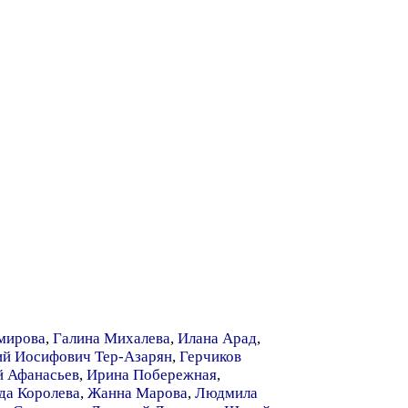
мирова
,
Галина Михалева
,
Илана Арад
,
ий Иосифович Тер-Азарян
,
Герчиков
й Афанасьев
,
Ирина Побережная
,
да Королева
,
Жанна Марова
,
Людмила