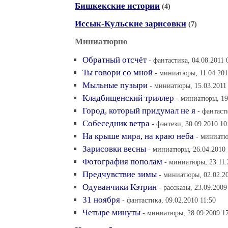
Бишкекские истории
(4)
Иссык-Кульские зарисовки
(7)
Миниатюрно
Обратный отсчёт
- фантастика, 04.08.2011 
Ты говори со мной
- миниатюры, 11.04.201
Мыльные пузыри
- миниатюры, 15.03.2011
Кладбищенский триллер
- миниатюры, 19
Город, который придумал не я
- фантаст
Собеседник ветра
- фэнтези, 30.09.2010 10
На крыше мира, на краю неба
- миниатю
Зарисовки весны
- миниатюры, 26.04.2010 
Фотография пополам
- миниатюры, 23.11.
Предчувствие зимы
- миниатюры, 02.02.20
Одуванчики Кэтрин
- рассказы, 23.09.2009
31 ноября
- фантастика, 09.02.2010 11:50
Четыре минуты
- миниатюры, 28.09.2009 1