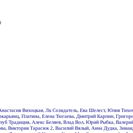
)
Анастасия Вихоцкая
,
Лк Созидатель
,
Ева Шелест
,
Юлия Тихо
ркарьянц
,
Платина
,
Елена Тюгаева
,
Дмитрий Карпин
,
Григор
луб Традиция
,
Алекс Беляев
,
Влад Вол
,
Юрий Рыбка
,
Валери
ова
,
Виктория Тарасюк 2
,
Василий Вялый
,
Анна Дудка
,
Зинаи