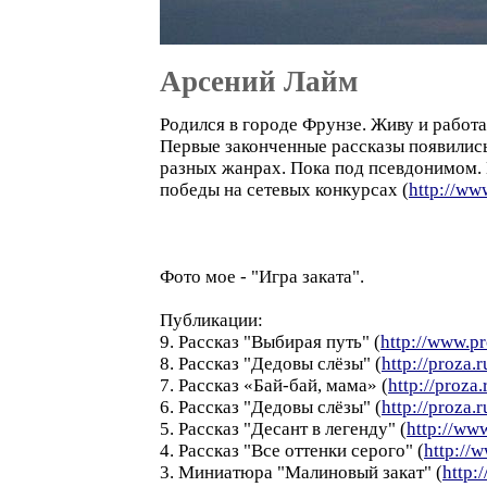
Арсений Лайм
Родился в городе Фрунзе. Живу и работ
Первые законченные рассказы появились
разных жанрах. Пока под псевдонимом. 
победы на сетевых конкурсах (
http://ww
Фото мое - "Игра заката".
Публикации:
9. Рассказ "Выбирая путь" (
http://www.p
8. Рассказ "Дедовы слёзы" (
http://proza.
7. Рассказ «Бай-бай, мама» (
http://proza
6. Рассказ "Дедовы слёзы" (
http://proza.
5. Рассказ "Десант в легенду" (
http://ww
4. Рассказ "Все оттенки серого" (
http://
3. Миниатюра "Малиновый закат" (
http: