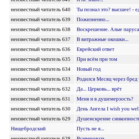
неизвестный читатель 640
Ты познал это? высшее! - 
неизвестный читатель 639
Пожизненно...
неизвестный читатель 638
Воскрешение. Алые парус
неизвестный читатель 637
В витражные окошки...
неизвестный читатель 636
Еврейский ответ
неизвестный читатель 635
При всём при том
неизвестный читатель 634
Новый год
неизвестный читатель 633
Родился Месяц через бред 
неизвестный читатель 632
Да... Церковь... врёт
неизвестный читатель 631
Меня и в душемерзость?
неизвестный читатель 630
День Ангела I wish you well
неизвестный читатель 629
Душеискренне синкопност
Нищебродский
Пусть не я...
неизвестный читатель 628
Всеверовать...