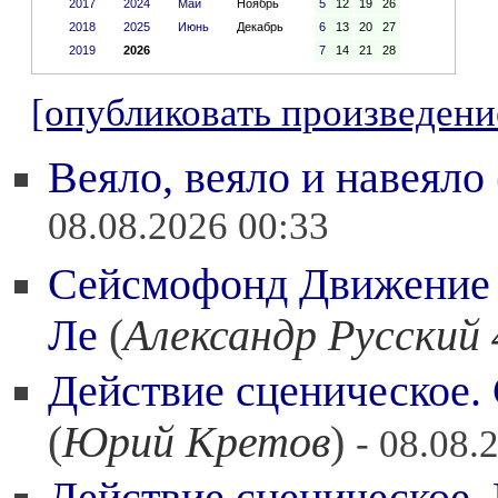
2017
2024
Май
Ноябрь
5
12
19
26
2018
2025
Июнь
Декабрь
6
13
20
27
2019
2026
7
14
21
28
[опубликовать произведени
Веяло, веяло и навеяло
08.08.2026 00:33
Сейсмофонд Движение 
Ле
(
Александр Русский 
Действие сценическое.
(
Юрий Кретов
)
- 08.08.