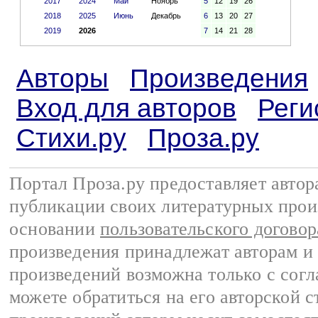
2017
2024
Май
Ноябрь
5
12
19
26
2018
2025
Июнь
Декабрь
6
13
20
27
2019
2026
7
14
21
28
Авторы
Произведения
Вход для авторов
Реги
Стихи.ру
Проза.ру
Портал Проза.ру предоставляет авто
публикации своих литературных прои
основании
пользовательского договор
произведения принадлежат авторам и
произведений возможна только с согла
можете обратиться на его авторской с