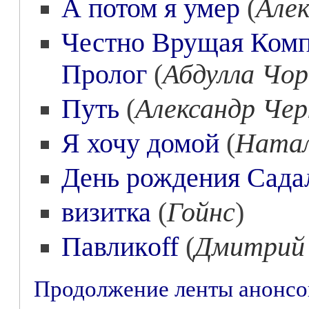
А потом я умер
(
Алек
Честно Врущая Компа
Пролог
(
Абдулла Чо
Путь
(
Александр Чер
Я хочу домой
(
Натал
День рождения Сада
визитка
(
Гойнс
)
Павликoff
(
Дмитрий
Продолжение ленты анонс