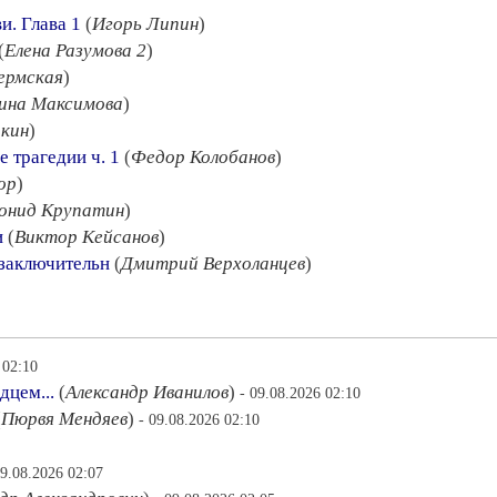
и. Глава 1
(
Игорь Липин
)
(
Елена Разумова 2
)
ермская
)
ина Максимова
)
акин
)
 трагедии ч. 1
(
Федор Колобанов
)
ор
)
онид Крупатин
)
и
(
Виктор Кейсанов
)
 заключительн
(
Дмитрий Верхоланцев
)
 02:10
дцем...
(
Александр Иванилов
)
- 09.08.2026 02:10
(
Пюрвя Мендяев
)
- 09.08.2026 02:10
09.08.2026 02:07