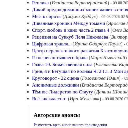
Реплика
(
Владислав Вертоградский
)
- 09.08.20
Дикий предок домашних кошек живет в степя
Месть сироты
(
Джума Куддус
)
- 09.08.2026 02:
Диванные хроники Между томами
(
Ярослав 
Спорт, любовь и кино часть 2 глава 4
(
Олег В
Рецензия на Суккуб Лёля Николаева
(
Виктор
Цифровая травля...
(
Ирина Одарчук Паули
)
- 
Центр перспективного развития Благополучи
Разогрев остывшего брака
(
Марк Львовский
)
Глава 10. Божественная сила
(
Елизавета Кар
Грин, я и Бегущая по волнам Ч. 2 Гл. 3 Мои 
Круговорот - 22 сцена
(
Голованова Юлия
)
- 0
Анонимные должники
(
Владислав Вертоград
Тёмное Лидерство по Стауту
(
Даниил Шопин
Всё так классно!
(
Ира Железняк
)
- 09.08.2026 0
Авторские анонсы
Разместить здесь анонс вашего произведения