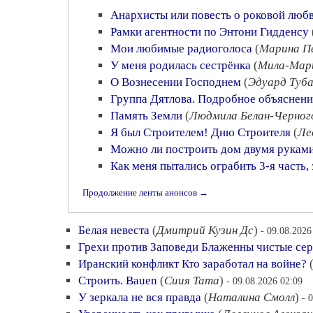
Анархисты или повесть о роковой любв
Рамки агентности по Энтони Гидденсу
Мои любимые радиоголоса
(
Марина П
У меня родилась сестрёнка
(
Мила-Мар
О Вознесении Господнем
(
Эдуард Туб
Группа Дятлова. Подробное объяснение
Память Земли
(
Людмила Белан-Черног
Я был Строителем! Дню Строителя
(
Ле
Можно ли построить дом двумя рукам
Как меня пытались ограбить 3-я часть,
Продолжение ленты анонсов →
Белая невеста
(
Дмитрий Кузин Дс
)
- 09.08.2026
Грехи против Заповеди Блаженны чистые сер
Иранский конфликт Кто заработал на войне?
Строить. Bauen
(
Сиия Тата
)
- 09.08.2026 02:09
У зеркала не вся правда
(
Наталина Смолл
)
- 