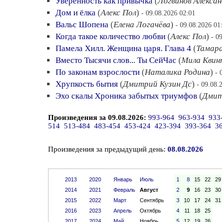
Уверенность как привычка
(
Логвинов Алексан
Дом и ёлка
(
Алекс Пол
)
- 09.08.2026 02:01
Вальс Шопена
(
Елена Логачёва
)
- 09.08.2026 01
Когда такое количество любви
(
Алекс Пол
)
- 0
Памела Хилл. Женщина царя. Глава 4
(
Тамар
Вместо Тысячи слов... Ты СейЧас
(
Мила Квин
По законам взрослости
(
Наталика Родина
)
- 
Хрупкость бытия
(
Дмитрий Кузин Дс
)
- 09.08.
Эхо скалы Хроника забытых триумфов
(
Дмит
Произведения за 09.08.2026:
993-964
963-934
933
514
513-484
483-454
453-424
423-394
393-364
3
Произведения за предыдущий день:
08.08.2026
2013
2020
Январь
Июль
1
8
15
22
29
2014
2021
Февраль
Август
2
9
16
23
30
2015
2022
Март
Сентябрь
3
10
17
24
31
2016
2023
Апрель
Октябрь
4
11
18
25
2017
2024
Май
Ноябрь
5
12
19
26