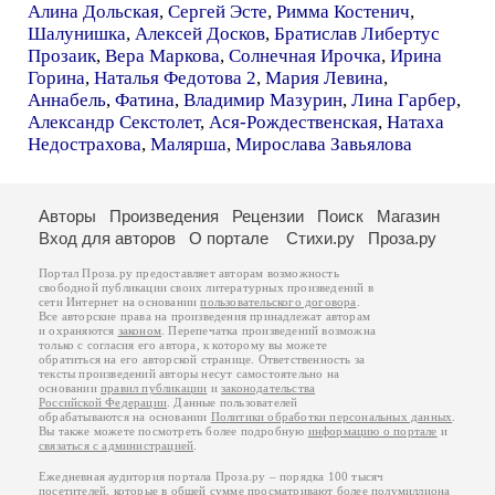
Алина Дольская
,
Сергей Эсте
,
Римма Костенич
,
Шалунишка
,
Алексей Досков
,
Братислав Либертус
Прозаик
,
Вера Маркова
,
Солнечная Ирочка
,
Ирина
Горина
,
Наталья Федотова 2
,
Мария Левина
,
Аннабель
,
Фатина
,
Владимир Мазурин
,
Лина Гарбер
,
Александр Секстолет
,
Ася-Рождественская
,
Натаха
Недострахова
,
Малярша
,
Мирослава Завьялова
Авторы
Произведения
Рецензии
Поиск
Магазин
Вход для авторов
О портале
Стихи.ру
Проза.ру
Портал Проза.ру предоставляет авторам возможность
свободной публикации своих литературных произведений в
сети Интернет на основании
пользовательского договора
.
Все авторские права на произведения принадлежат авторам
и охраняются
законом
. Перепечатка произведений возможна
только с согласия его автора, к которому вы можете
обратиться на его авторской странице. Ответственность за
тексты произведений авторы несут самостоятельно на
основании
правил публикации
и
законодательства
Российской Федерации
. Данные пользователей
обрабатываются на основании
Политики обработки персональных данных
.
Вы также можете посмотреть более подробную
информацию о портале
и
связаться с администрацией
.
Ежедневная аудитория портала Проза.ру – порядка 100 тысяч
посетителей, которые в общей сумме просматривают более полумиллиона