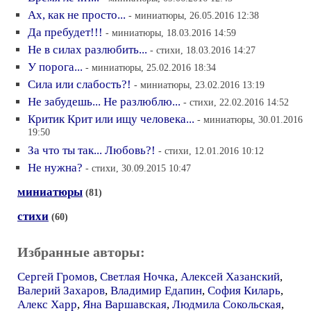
Ах, как не просто...
- миниатюры, 26.05.2016 12:38
Да пребудет!!!
- миниатюры, 18.03.2016 14:59
Не в силах разлюбить...
- стихи, 18.03.2016 14:27
У порога...
- миниатюры, 25.02.2016 18:34
Сила или слабость?!
- миниатюры, 23.02.2016 13:19
Не забудешь... Не разлюблю...
- стихи, 22.02.2016 14:52
Критик Крит или ищу человека...
- миниатюры, 30.01.2016
19:50
За что ты так... Любовь?!
- стихи, 12.01.2016 10:12
Не нужна?
- стихи, 30.09.2015 10:47
миниатюры
(81)
стихи
(60)
Избранные авторы:
Сергей Громов
,
Светлая Ночка
,
Алексей Хазанский
,
Валерий Захаров
,
Владимир Едапин
,
София Киларь
,
Алекс Харр
,
Яна Варшавская
,
Людмила Сокольская
,