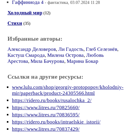
Гаффиниода 4
- фантастика, 03.07.2024 11:28
Холодный мир
(12)
Стихи
(35)
Избранные авторы:
Александр Деловеров
,
Ли Гадость
,
Глеб Селезнёв
,
Кастуш Смарода
,
Милена Острова
,
Любовь
Арестова
,
Мила Бачурова
,
Марина Бокар
Ссылки на другие ресурсы:
www.lulu.com/shop/georgiy-protopopov/kholodniy-
mir/paperback/product-24305566.html
https://ridero.ru/books/rusalochka_2/
https://www.litres.ru/70825660/
https://www.litres.ru/70836595/
https://ridero.ru/books/intraelskie_istorii/
https://www.litres.ru/70837429/