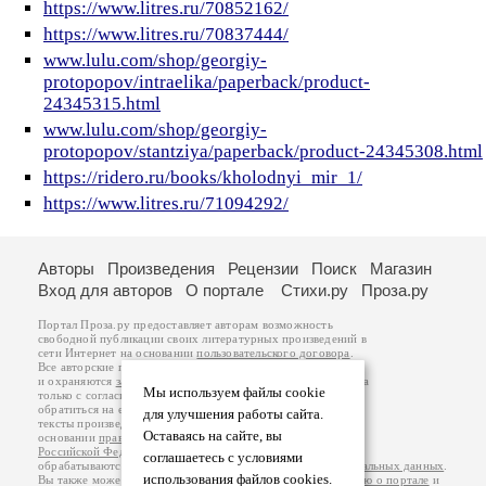
https://www.litres.ru/70852162/
https://www.litres.ru/70837444/
www.lulu.com/shop/georgiy-
protopopov/intraelika/paperback/product-
24345315.html
www.lulu.com/shop/georgiy-
protopopov/stantziya/paperback/product-24345308.html
https://ridero.ru/books/kholodnyi_mir_1/
https://www.litres.ru/71094292/
Авторы
Произведения
Рецензии
Поиск
Магазин
Вход для авторов
О портале
Стихи.ру
Проза.ру
Портал Проза.ру предоставляет авторам возможность
свободной публикации своих литературных произведений в
сети Интернет на основании
пользовательского договора
.
Все авторские права на произведения принадлежат авторам
и охраняются
законом
. Перепечатка произведений возможна
Мы используем файлы cookie
только с согласия его автора, к которому вы можете
обратиться на его авторской странице. Ответственность за
для улучшения работы сайта.
тексты произведений авторы несут самостоятельно на
Оставаясь на сайте, вы
основании
правил публикации
и
законодательства
Российской Федерации
. Данные пользователей
соглашаетесь с условиями
обрабатываются на основании
Политики обработки персональных данных
.
использования файлов cookies.
Вы также можете посмотреть более подробную
информацию о портале
и