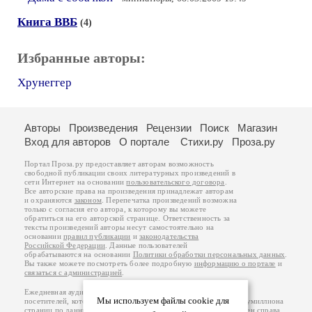
Книга ВВБ
(4)
Избранные авторы:
Хрунеггер
Авторы
Произведения
Рецензии
Поиск
Магазин
Вход для авторов
О портале
Стихи.ру
Проза.ру
Портал Проза.ру предоставляет авторам возможность
свободной публикации своих литературных произведений в
сети Интернет на основании
пользовательского договора
.
Все авторские права на произведения принадлежат авторам
и охраняются
законом
. Перепечатка произведений возможна
только с согласия его автора, к которому вы можете
обратиться на его авторской странице. Ответственность за
тексты произведений авторы несут самостоятельно на
основании
правил публикации
и
законодательства
Российской Федерации
. Данные пользователей
обрабатываются на основании
Политики обработки персональных данных
.
Вы также можете посмотреть более подробную
информацию о портале
и
связаться с администрацией
.
Ежедневная аудитория портала Проза.ру – порядка 100 тысяч
Мы используем файлы cookie для
посетителей, которые в общей сумме просматривают более полумиллиона
страниц по данным счетчика посещаемости, который расположен справа