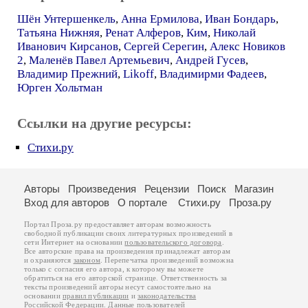
Шён Унтершенкель
,
Анна Ермилова
,
Иван Бондарь
,
Татьяна Нижняя
,
Ренат Алферов
,
Ким
,
Николай
Иванович Кирсанов
,
Сергей Серегин
,
Алекс Новиков
2
,
Маленёв Павел Артемьевич
,
Андрей Гусев
,
Владимир Прежний
,
Likoff
,
Владимирми Фадеев
,
Юрген Хольтман
Ссылки на другие ресурсы:
Стихи.ру
Авторы
Произведения
Рецензии
Поиск
Магазин
Вход для авторов
О портале
Стихи.ру
Проза.ру
Портал Проза.ру предоставляет авторам возможность
свободной публикации своих литературных произведений в
сети Интернет на основании
пользовательского договора
.
Все авторские права на произведения принадлежат авторам
и охраняются
законом
. Перепечатка произведений возможна
только с согласия его автора, к которому вы можете
обратиться на его авторской странице. Ответственность за
тексты произведений авторы несут самостоятельно на
основании
правил публикации
и
законодательства
Российской Федерации
. Данные пользователей