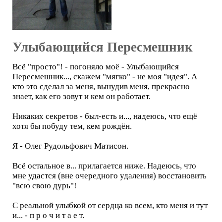
Улыбающийся Пересмешник
Всё "просто"! - погоняло моё - Улыбающийся
Пересмешник..., скажем "мягко" - не моя "идея". А
кто это сделал за меня, вынудив меня, прекрасно
знает, как его зовут и кем он работает.
Никаких секретов - был-есть и..., надеюсь, что ещё
хотя бы побуду тем, кем рождён.
Я - Олег Рудольфович Матисон.
Всё остальное в... прилагается ниже. Надеюсь, что
мне удастся (вне очередного удаления) восстановить
"всю свою дурь"!
С реальной улыбкой от сердца ко всем, кто меня и тут
и... - п р о ч и т а е т.