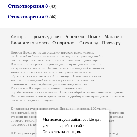
Стихотворения 8
(43)
Стихотворения 9
(46)
Авторы
Произведения
Рецензии
Поиск
Магазин
Вход для авторов
О портале
Стихи.ру
Проза.ру
Портал Проза.ру предоставляет авторам возможность
свободной публикации своих литературных произведений в
сети Интернет на основании
пользовательского договора
.
Все авторские права на произведения принадлежат авторам
и охраняются
законом
. Перепечатка произведений возможна
только с согласия его автора, к которому вы можете
обратиться на его авторской странице. Ответственность за
тексты произведений авторы несут самостоятельно на
основании
правил публикации
и
законодательства
Российской Федерации
. Данные пользователей
обрабатываются на основании
Политики обработки персональных данных
.
Вы также можете посмотреть более подробную
информацию о портале
и
связаться с администрацией
.
Ежедневная аудитория портала Проза.ру – порядка 100 тысяч
посетителей, которые в общей сумме просматривают более полумиллиона
страниц по данным счетчика посещаемости, который расположен справа
Мы используем файлы cookie для
от этого текста. В каждой графе указано по две цифры: количество
просмотров и количество посетителей.
улучшения работы сайта.
Оставаясь на сайте, вы
© Все права принадлежат авторам, 2000-2026. Портал работает под