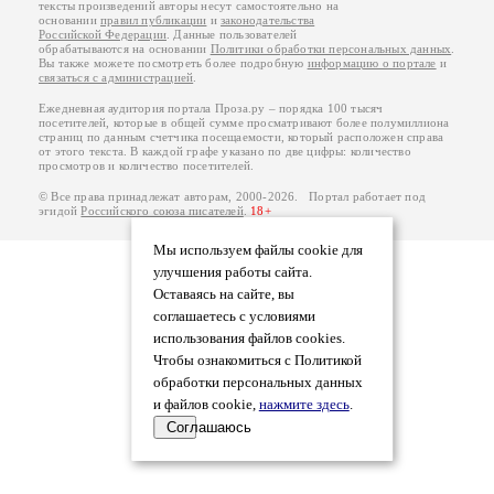
тексты произведений авторы несут самостоятельно на
основании
правил публикации
и
законодательства
Российской Федерации
. Данные пользователей
обрабатываются на основании
Политики обработки персональных данных
.
Вы также можете посмотреть более подробную
информацию о портале
и
связаться с администрацией
.
Ежедневная аудитория портала Проза.ру – порядка 100 тысяч
посетителей, которые в общей сумме просматривают более полумиллиона
страниц по данным счетчика посещаемости, который расположен справа
от этого текста. В каждой графе указано по две цифры: количество
просмотров и количество посетителей.
© Все права принадлежат авторам, 2000-2026. Портал работает под
эгидой
Российского союза писателей
.
18+
Мы используем файлы cookie для
улучшения работы сайта.
Оставаясь на сайте, вы
соглашаетесь с условиями
использования файлов cookies.
Чтобы ознакомиться с Политикой
обработки персональных данных
и файлов cookie,
нажмите здесь
.
Соглашаюсь