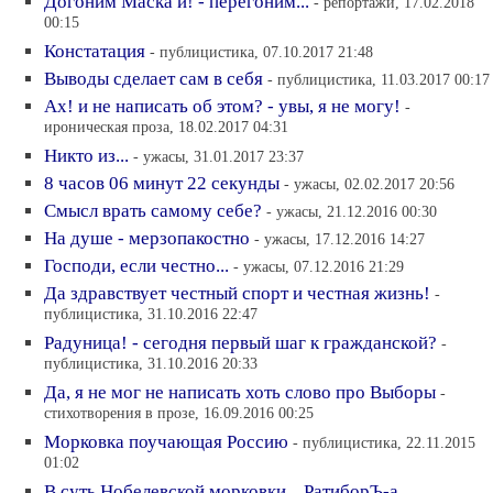
Догоним Маска и! - перегоним...
- репортажи, 17.02.2018
00:15
Констатация
- публицистика, 07.10.2017 21:48
Выводы сделает сам в себя
- публицистика, 11.03.2017 00:17
Ах! и не написать об этом? - увы, я не могу!
-
ироническая проза, 18.02.2017 04:31
Никто из...
- ужасы, 31.01.2017 23:37
8 часов 06 минут 22 секунды
- ужасы, 02.02.2017 20:56
Смысл врать самому себе?
- ужасы, 21.12.2016 00:30
На душе - мерзопакостно
- ужасы, 17.12.2016 14:27
Господи, если честно...
- ужасы, 07.12.2016 21:29
Да здравствует честный спорт и честная жизнь!
-
публицистика, 31.10.2016 22:47
Радуница! - сегодня первый шаг к гражданской?
-
публицистика, 31.10.2016 20:33
Да, я не мог не написать хоть слово про Выборы
-
стихотворения в прозе, 16.09.2016 00:25
Морковка поучающая Россию
- публицистика, 22.11.2015
01:02
В суть Нобелевской морковки... РатиборЪ-а...
-