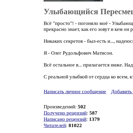
Улыбающийся Пересме
Всё "просто"! - погоняло моё - Улыбающи
прекрасно знает, как его зовут и кем он 
Никаких секретов - был-есть и..., надею
Я - Олег Рудольфович Матисон.
Всё остальное в... прилагается ниже. На
С реальной улыбкой от сердца ко всем, кто м
Написать личное сообщение
Добавить 
Произведений:
502
Получено рецензий
:
587
Написано рецензий
:
1379
Читателей
:
81022