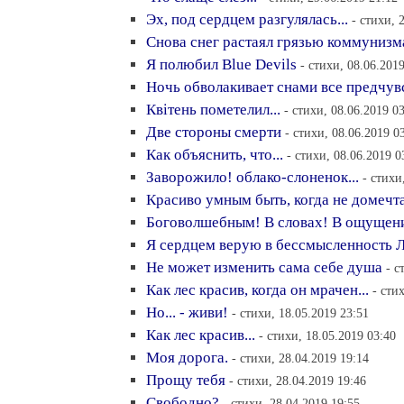
Эх, под сердцем разгулялась...
- стихи, 
Снова снег растаял грязью коммунизм
Я полюбил Blue Devils
- стихи, 08.06.201
Ночь обволакивает снами все предчув
Квiтень пометелил...
- стихи, 08.06.2019 0
Две стороны смерти
- стихи, 08.06.2019 0
Как объяснить, что...
- стихи, 08.06.2019 0
Заворожило! облако-слоненок...
- стихи
Красиво умным быть, когда не домечт
Боговолшебным! В словах! В ощущен
Я сердцем верую в бессмысленность 
Не может изменить сама себе душа
- с
Как лес красив, когда он мрачен...
- сти
Но... - живи!
- стихи, 18.05.2019 23:51
Как лес красив...
- стихи, 18.05.2019 03:40
Моя дорога.
- стихи, 28.04.2019 19:14
Прощу тебя
- стихи, 28.04.2019 19:46
Свободно?
- стихи, 28.04.2019 19:55