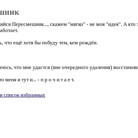
шник
йся Пересмешник..., скажем "мягко" - не моя "идея". А кто 
работает.
сь, что ещё хотя бы побуду тем, кем рождён.
деюсь, что мне удастся (вне очередного удаления) восстанов
еня и тут и... - п р о ч и т а е т.
в список избранных