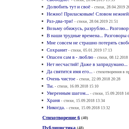
Долюбить тут и своё
- стихи, 28.04.2019 2
Нежно! Приласковым! Словом нежне
Раз-два-три!
- стихи, 28.04.2019 21:51
Возьму обижусь, разрублю... Разгово
В наши трудные времена... Разговоры
Мне совсем не страшно потерять свобо
Сохранит
- стихи, 05.01.2019 17:13
Опасен сам в - люблю
- стихи, 08.12.2018
Нет несчастий! Даже в запридумано...
Да святится имя его...
- стихотворения в п
Очень чистое
- стихи, 22.09.2018 20:28
Ты.
- стихи, 16.09.2018 15:10
Уверенным шагом...
- стихи, 15.09.2018 14
Храня
- стихи, 15.09.2018 13:34
Никогда.
- стихи, 15.09.2018 13:32
Стихотворение 6
(40)
Публицистика
(48)