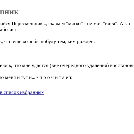
шник
йся Пересмешник..., скажем "мягко" - не моя "идея". А кто 
работает.
сь, что ещё хотя бы побуду тем, кем рождён.
деюсь, что мне удастся (вне очередного удаления) восстанов
еня и тут и... - п р о ч и т а е т.
в список избранных