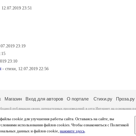
, 12.07.2019 23:51
.07.2019 23:19
:15
2019 23:10
ы
- стихи, 12.07.2019 22:56
к
Магазин
Вход для авторов
О портале
Стихи.ру
Проза.ру
ободной публикации своих литературных произведений в сети Интернет на основании
по
ся
законом
. Перепечатка произведений возможна только с согласия его автора, к котором
ры несут самостоятельно на основании
правил публикации
и
законодательства Российско
айлы cookie для улучшения работы сайта. Оставаясь на сайте, вы
ональных данных
. Вы также можете посмотреть более подробную
информацию о портал
условиями использования файлов cookies. Чтобы ознакомиться с Политикой
тысяч посетителей, которые в общей сумме просматривают более полумиллиона страниц 
ональных данных и файлов cookie,
нажмите здесь
.
афе указано по две цифры: количество просмотров и количество посетителей.