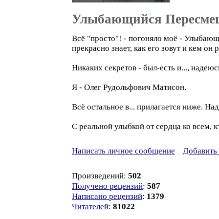
Улыбающийся Пересме
Всё "просто"! - погоняло моё - Улыбающи
прекрасно знает, как его зовут и кем он 
Никаких секретов - был-есть и..., надею
Я - Олег Рудольфович Матисон.
Всё остальное в... прилагается ниже. На
С реальной улыбкой от сердца ко всем, кто м
Написать личное сообщение
Добавить 
Произведений:
502
Получено рецензий
:
587
Написано рецензий
:
1379
Читателей
:
81022