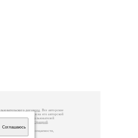
льзовательского договора
. Все авторские
у вы можете обратиться на его авторской
й Федерации
. Данные пользователей
е
и
связаться с администрацией
.
Соглашаюсь
по данным счетчика посещаемости,