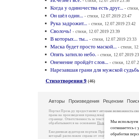
Исчезнет всё.
- стихи, 12.07.2019 23:58
Когда у одиночества есть друг...
- стихи
Он шёл один...
- стихи, 12.07.2019 23:47
Рука задрожит...
- стихи, 12.07.2019 23:42
Сволочь!
- стихи, 12.07.2019 23:39
В которых... ты...
- стихи, 12.07.2019 23:33
Маска будет просто маской...
- стихи, 12
Опять затихло небо.
- стихи, 12.07.2019 23
Онемение пройдёт слов...
- стихи, 12.07.
Нарезавшая грани для мужской судьб
Стихотворения 9
(46)
Авторы
Произведения
Рецензии
Поис
Портал Проза.ру предоставляет авторам возможность св
права на произведения принадлежат авторам и охраняют
странице. Ответственность за тексты произведений авто
Мы используем ф
обрабатываются на основании
Политики обработки перс
соглашаетесь с 
Ежедневная аудитория портала Проза.ру – порядка 100 
обработки перс
который расположен справа от этого текста. В каждой гр