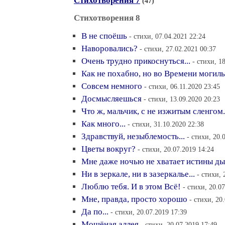
Стихотворения 7
(47)
Стихотворения 8
В не споёшь
- стихи, 07.04.2021 22:24
Наворовались?
- стихи, 27.02.2021 00:37
Очень трудно прикоснуться...
- стихи, 1
Как не похабно, но во Времени могилы
Совсем немного
- стихи, 06.11.2020 23:45
Досмысляешься
- стихи, 13.09.2020 20:23
Что ж, мальчик, с не изжитым сленгом.
Как много...
- стихи, 31.10.2020 22:38
Здравствуй, незыблемость...
- стихи, 20.
Цветы вокруг?
- стихи, 20.07.2019 14:24
Мне даже ночью не хватает истины д
Ни в зеркале, ни в зазеркалье...
- стихи, 
Люблю тебя. И в этом Всё!
- стихи, 20.0
Мне, правда, просто хорошо
- стихи, 20
Да по...
- стихи, 20.07.2019 17:39
Мощёная аллея
- стихи, 20.07.2019 17:49