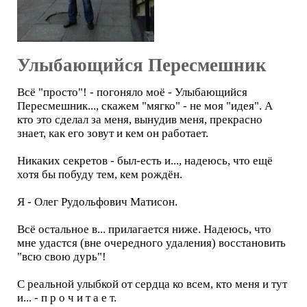
Улыбающийся Пересмешник
Всё "просто"! - погоняло моё - Улыбающийся
Пересмешник..., скажем "мягко" - не моя "идея". А
кто это сделал за меня, вынудив меня, прекрасно
знает, как его зовут и кем он работает.
Никаких секретов - был-есть и..., надеюсь, что ещё
хотя бы побуду тем, кем рождён.
Я - Олег Рудольфович Матисон.
Всё остальное в... прилагается ниже. Надеюсь, что
мне удастся (вне очередного удаления) восстановить
"всю свою дурь"!
С реальной улыбкой от сердца ко всем, кто меня и тут
и... - п р о ч и т а е т.