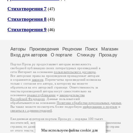
Стихотворения 7
(47)
Стихотворения 8
(43)
Стихотворения 9
(46)
Авторы
Произведения
Рецензии
Поиск
Магазин
Вход для авторов
О портале
Стихи.ру
Проза.ру
Портал Проза.ру предоставляет авторам возможность
свободной публикации своих литературных произведений в
сети Интернет на основании
пользовательского договора
.
Все авторские права на произведения принадлежат авторам
и охраняются
законом
. Перепечатка произведений возможна
только с согласия его автора, к которому вы можете
обратиться на его авторской странице. Ответственность за
тексты произведений авторы несут самостоятельно на
основании
правил публикации
и
законодательства
Российской Федерации
. Данные пользователей
обрабатываются на основании
Политики обработки персональных данных
.
Вы также можете посмотреть более подробную
информацию о портале
и
связаться с администрацией
.
Ежедневная аудитория портала Проза.ру – порядка 100 тысяч
посетителей, которые в общей сумме просматривают более полумиллиона
страниц по данным счетчика посещаемости, который расположен справа
Мы используем файлы cookie для
от этого текста. В каждой графе указано по две цифры: количество