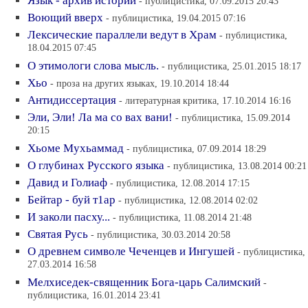
Язык - архив истории
- публицистика, 07.09.2015 20:43
Воющий вверх
- публицистика, 19.04.2015 07:16
Лексические параллели ведут в Храм
- публицистика,
18.04.2015 07:45
О этимологи слова мысль.
- публицистика, 25.01.2015 18:17
Хьо
- проза на других языках, 19.10.2014 18:44
Антидиссертация
- литературная критика, 17.10.2014 16:16
Эли, Эли! Ла ма со вах вани!
- публицистика, 15.09.2014
20:15
Хьоме Мухьаммад
- публицистика, 07.09.2014 18:29
О глубинах Русского языка
- публицистика, 13.08.2014 00:21
Давид и Голиаф
- публицистика, 12.08.2014 17:15
Бейтар - буй т1ар
- публицистика, 12.08.2014 02:02
И заколи пасху...
- публицистика, 11.08.2014 21:48
Святая Русь
- публицистика, 30.03.2014 20:58
О древнем символе Чеченцев и Ингушей
- публицистика,
27.03.2014 16:58
Мелхиседек-священник Бога-царь Салимский
-
публицистика, 16.01.2014 23:41