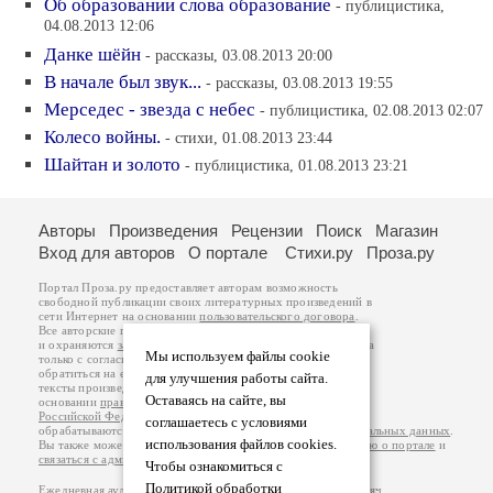
Об образовании слова образование
- публицистика,
04.08.2013 12:06
Данке шёйн
- рассказы, 03.08.2013 20:00
В начале был звук...
- рассказы, 03.08.2013 19:55
Мерседес - звезда с небес
- публицистика, 02.08.2013 02:07
Колесо войны.
- стихи, 01.08.2013 23:44
Шайтан и золото
- публицистика, 01.08.2013 23:21
Авторы
Произведения
Рецензии
Поиск
Магазин
Вход для авторов
О портале
Стихи.ру
Проза.ру
Портал Проза.ру предоставляет авторам возможность
свободной публикации своих литературных произведений в
сети Интернет на основании
пользовательского договора
.
Все авторские права на произведения принадлежат авторам
и охраняются
законом
. Перепечатка произведений возможна
Мы используем файлы cookie
только с согласия его автора, к которому вы можете
обратиться на его авторской странице. Ответственность за
для улучшения работы сайта.
тексты произведений авторы несут самостоятельно на
Оставаясь на сайте, вы
основании
правил публикации
и
законодательства
Российской Федерации
. Данные пользователей
соглашаетесь с условиями
обрабатываются на основании
Политики обработки персональных данных
.
использования файлов cookies.
Вы также можете посмотреть более подробную
информацию о портале
и
связаться с администрацией
.
Чтобы ознакомиться с
Политикой обработки
Ежедневная аудитория портала Проза.ру – порядка 100 тысяч