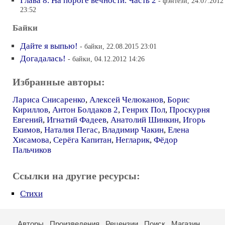
Глава 8. На пороге вечности. Часть 2
- фэнтези, 24.07.2012
23:52
Байки
Дайте я выпью!
- байки, 22.08.2015 23:01
Догадалась!
- байки, 04.12.2012 14:26
Избранные авторы:
Лариса Снисаренко
,
Алексей Челюканов
,
Борис
Кириллов
,
Антон Болдаков 2
,
Генрих Пол
,
Проскурня
Евгений
,
Игнатий Фадеев
,
Анатолий Шинкин
,
Игорь
Екимов
,
Наталия Пегас
,
Владимир Чакин
,
Елена
Хисамова
,
Серёга Капитан
,
Негларик
,
Фёдор
Пальчиков
Ссылки на другие ресурсы:
Стихи
Авторы
Произведения
Рецензии
Поиск
Магазин