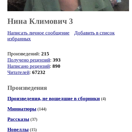
Нина Климович 3
Написать личное сообщение
Добавить в список
избранных
Произведений:
215
Получено рецензий
:
393
Написано рецензий
:
890
Читателей
:
67232
Произведения
Произведения, не вошедшие в сборники
(4)
Миниатюры
(144)
Рассказы
(37)
Новеллы
(15)