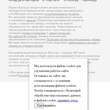
Портал Проза.ру предоставляет авторам возможность
свободной публикации своих литературных произведений в
сети Интернет на основании
пользовательского договора
.
Все авторские права на произведения принадлежат авторам
и охраняются
законом
. Перепечатка произведений возможна
только с согласия его автора, к которому вы можете
обратиться на его авторской странице. Ответственность за
тексты произведений авторы несут самостоятельно на
основании
правил публикации
и
законодательства
Российской Федерации
. Данные пользователей
обрабатываются на основании
Политики обработки персональных данных
.
Вы также можете посмотреть более подробную
информацию о портале
и
связаться с администрацией
.
Ежедневная аудитория портала Проза.ру – порядка 100 тысяч
посетителей, которые в общей сумме просматривают более полумиллиона
страниц по данным счетчика посещаемости, который расположен справа
от этого текста. В каждой графе указано по две цифры: количество
просмотров и количество посетителей.
Мы используем файлы cookie для
улучшения работы сайта.
© Все права принадлежат авторам, 2000-2026. Портал работает под
эгидой
Российского союза писателей
Оставаясь на сайте, вы
.
18+
соглашаетесь с условиями
использования файлов cookies.
Чтобы ознакомиться с Политикой
обработки персональных данных
и файлов cookie,
нажмите здесь
.
Соглашаюсь