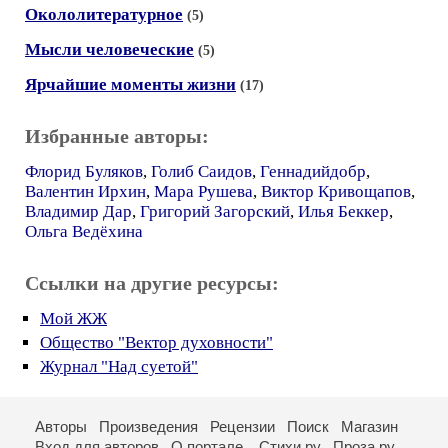
Окололитературное
(5)
Мысли человеческие
(5)
Ярчайшие моменты жизни
(17)
Избранные авторы:
Флорид Буляков
,
Голиб Саидов
,
Геннадийдобр
,
Валентин Ирхин
,
Мара Рушева
,
Виктор Кривощапов
,
Владимир Дар
,
Григорий Загорский
,
Илья Беккер
,
Ольга Ведёхина
Ссылки на другие ресурсы:
Мой ЖЖ
Общество "Вектор духовности"
Журнал "Над суетой"
Авторы
Произведения
Рецензии
Поиск
Магазин
Вход для авторов
О портале
Стихи.ру
Проза.ру