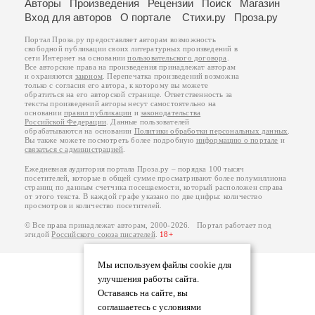
Авторы
Произведения
Рецензии
Поиск
Магазин
Вход для авторов
О портале
Стихи.ру
Проза.ру
Портал Проза.ру предоставляет авторам возможность
свободной публикации своих литературных произведений в
сети Интернет на основании
пользовательского договора
.
Все авторские права на произведения принадлежат авторам
и охраняются
законом
. Перепечатка произведений возможна
только с согласия его автора, к которому вы можете
обратиться на его авторской странице. Ответственность за
тексты произведений авторы несут самостоятельно на
основании
правил публикации
и
законодательства
Российской Федерации
. Данные пользователей
обрабатываются на основании
Политики обработки персональных данных
.
Вы также можете посмотреть более подробную
информацию о портале
и
связаться с администрацией
.
Ежедневная аудитория портала Проза.ру – порядка 100 тысяч
посетителей, которые в общей сумме просматривают более полумиллиона
страниц по данным счетчика посещаемости, который расположен справа
от этого текста. В каждой графе указано по две цифры: количество
просмотров и количество посетителей.
© Все права принадлежат авторам, 2000-2026. Портал работает под
эгидой
Российского союза писателей
.
18+
Мы используем файлы cookie для
улучшения работы сайта.
Оставаясь на сайте, вы
соглашаетесь с условиями