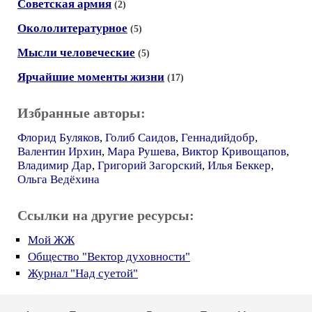
Советская армия
(2)
Окололитературное
(5)
Мысли человеческие
(5)
Ярчайшие моменты жизни
(17)
Избранные авторы:
Флорид Буляков
,
Голиб Саидов
,
Геннадийдобр
,
Валентин Ирхин
,
Мара Рушева
,
Виктор Кривощапов
,
Владимир Дар
,
Григорий Загорский
,
Илья Беккер
,
Ольга Ведёхина
Ссылки на другие ресурсы:
Мой ЖЖ
Общество "Вектор духовности"
Журнал "Над суетой"