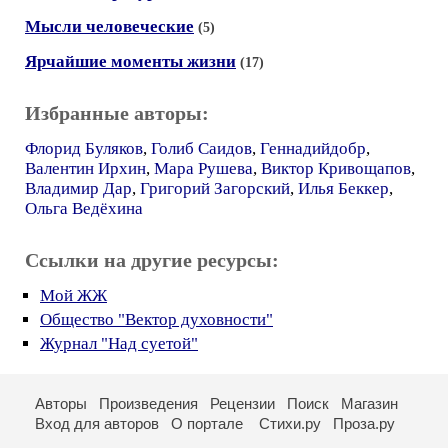
Мысли человеческие
(5)
Ярчайшие моменты жизни
(17)
Избранные авторы:
Флорид Буляков
,
Голиб Саидов
,
Геннадийдобр
,
Валентин Ирхин
,
Мара Рушева
,
Виктор Кривощапов
,
Владимир Дар
,
Григорий Загорский
,
Илья Беккер
,
Ольга Ведёхина
Ссылки на другие ресурсы:
Мой ЖЖ
Общество "Вектор духовности"
Журнал "Над суетой"
Авторы
Произведения
Рецензии
Поиск
Магазин
Вход для авторов
О портале
Стихи.ру
Проза.ру