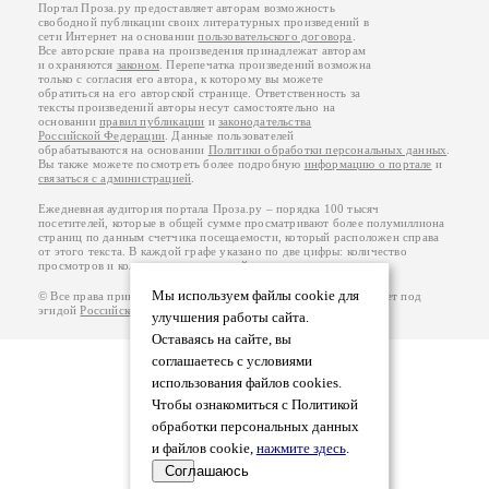
Портал Проза.ру предоставляет авторам возможность
свободной публикации своих литературных произведений в
сети Интернет на основании
пользовательского договора
.
Все авторские права на произведения принадлежат авторам
и охраняются
законом
. Перепечатка произведений возможна
только с согласия его автора, к которому вы можете
обратиться на его авторской странице. Ответственность за
тексты произведений авторы несут самостоятельно на
основании
правил публикации
и
законодательства
Российской Федерации
. Данные пользователей
обрабатываются на основании
Политики обработки персональных данных
.
Вы также можете посмотреть более подробную
информацию о портале
и
связаться с администрацией
.
Ежедневная аудитория портала Проза.ру – порядка 100 тысяч
посетителей, которые в общей сумме просматривают более полумиллиона
страниц по данным счетчика посещаемости, который расположен справа
от этого текста. В каждой графе указано по две цифры: количество
просмотров и количество посетителей.
Мы используем файлы cookie для
© Все права принадлежат авторам, 2000-2026. Портал работает под
эгидой
Российского союза писателей
.
18+
улучшения работы сайта.
Оставаясь на сайте, вы
соглашаетесь с условиями
использования файлов cookies.
Чтобы ознакомиться с Политикой
обработки персональных данных
и файлов cookie,
нажмите здесь
.
Соглашаюсь