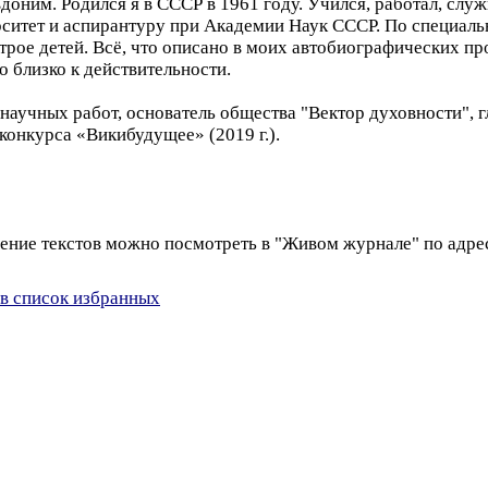
оним. Родился я в СССР в 1961 году. Учился, работал, служ
итет и аспирантуру при Академии Наук СССР. По специальн
трое детей. Всё, что описано в моих автобиографических п
 близко к действительности.
научных работ, основатель общества "Вектор духовности", 
конкурса «Викибудущее» (2019 г.).
е текстов можно посмотреть в "Живом журнале" по адресу h
в список избранных