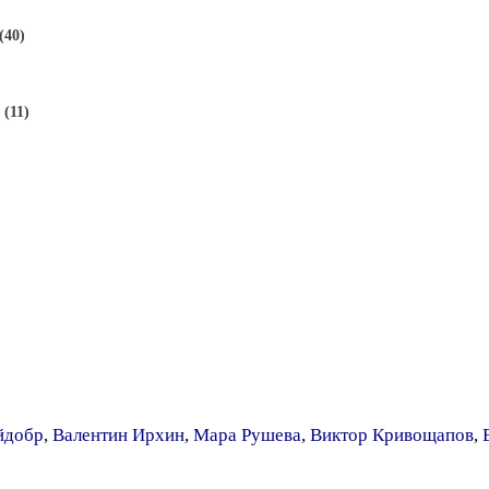
(40)
(11)
йдобр
,
Валентин Ирхин
,
Мара Рушева
,
Виктор Кривощапов
,