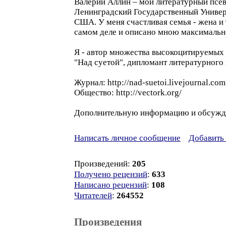
Валерий Аллин – мой литературный псевд
Ленинградский Государственный Универс
США. У меня счастливая семья - жена и 
самом деле и описано мною максимально
Я - автор множества высокоцитируемых 
"Над суетой", дипломант литературного 
Журнал: http://nad-suetoi.livejournal.com
Общество: http://vectork.org/
Дополнительную информацию и обсуждени
Написать личное сообщение
Добавить 
Произведений:
205
Получено рецензий
:
633
Написано рецензий
:
108
Читателей
:
264552
Произведения