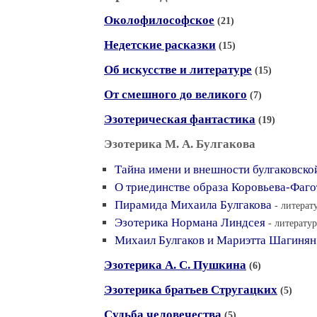
Околофилософское
(21)
Недетские расказки
(15)
Об искусстве и литературе
(15)
От смешного до великого
(7)
Эзотерическая фантастика
(19)
Эзотерика М. А. Булгакова
Тайна имени и внешности булгаковск
О триединстве образа Коровьева-Фаг
Пирамида Михаила Булгакова
- литерат
Эзотерика Нормана Линдсея
- литератур
Михаил Булгаков и Мариэтта Шагинян
Эзотерика А. С. Пушкина
(6)
Эзотерика братьев Стругацких
(5)
Судьба человечества
(5)