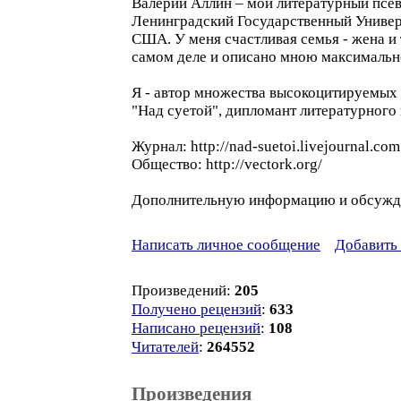
Валерий Аллин – мой литературный псевд
Ленинградский Государственный Универс
США. У меня счастливая семья - жена и 
самом деле и описано мною максимально
Я - автор множества высокоцитируемых 
"Над суетой", дипломант литературного 
Журнал: http://nad-suetoi.livejournal.com
Общество: http://vectork.org/
Дополнительную информацию и обсуждени
Написать личное сообщение
Добавить 
Произведений:
205
Получено рецензий
:
633
Написано рецензий
:
108
Читателей
:
264552
Произведения