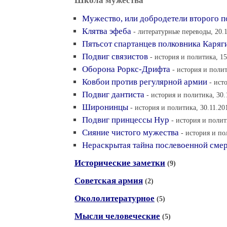
Школа мужества
Мужество, или добродетели второго п
Клятва эфеба
- литературные переводы, 20.1
Пятьсот спартанцев полковника Каряг
Подвиг связистов
- история и политика, 15
Оборона Роркс-Дрифта
- история и полит
Ковбои против регулярной армии
- ист
Подвиг дантиста
- история и политика, 30.
Широнинцы
- история и политика, 30.11.20
Подвиг принцессы Нур
- история и полит
Сияние чистого мужества
- история и по
Нераскрытая тайна послевоенной сме
Исторические заметки
(9)
Советская армия
(2)
Окололитературное
(5)
Мысли человеческие
(5)