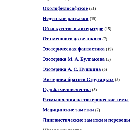
Околофилософское
(21)
Недетские расказки
(15)
Об искусстве и литературе
(15)
От смешного до великого
(7)
Эзотерическая фантастика
(19)
Эзотерика М. А. Булгакова
(5)
Эзотерика А. С. Пушкина
(6)
Эзотерика братьев Стругацких
(5)
Судьба человечества
(5)
Размышления на эзотерические темы
Медицинские заметки
(7)
Лингвистические заметки и переводы