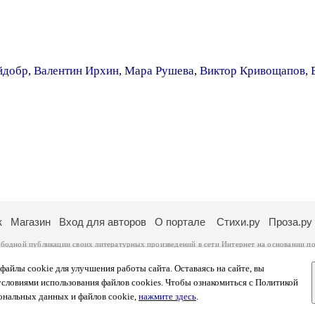
йдобр
,
Валентин Ирхин
,
Мара Рушева
,
Виктор Кривощапов
,
к
Магазин
Вход для авторов
О портале
Стихи.ру
Проза.ру
ободной публикации своих литературных произведений в сети Интернет на основании
по
ся
законом
. Перепечатка произведений возможна только с согласия его автора, к котором
ры несут самостоятельно на основании
правил публикации
и
законодательства Российско
айлы cookie для улучшения работы сайта. Оставаясь на сайте, вы
ональных данных
. Вы также можете посмотреть более подробную
информацию о портал
условиями использования файлов cookies. Чтобы ознакомиться с Политикой
тысяч посетителей, которые в общей сумме просматривают более полумиллиона страниц 
ональных данных и файлов cookie,
нажмите здесь
.
афе указано по две цифры: количество просмотров и количество посетителей.