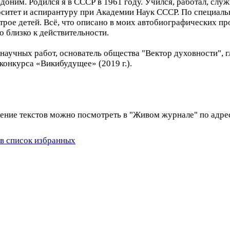
оним. Родился я в СССР в 1961 году. Учился, работал, служ
итет и аспирантуру при Академии Наук СССР. По специальн
трое детей. Всё, что описано в моих автобиографических п
 близко к действительности.
научных работ, основатель общества "Вектор духовности", 
конкурса «Викибудущее» (2019 г.).
е текстов можно посмотреть в "Живом журнале" по адресу h
в список избранных