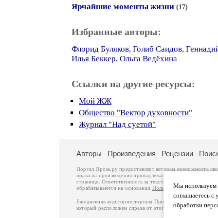
Ярчайшие моменты жизни
(17)
Избранные авторы:
Флорид Буляков
,
Голиб Саидов
,
Геннади
Илья Беккер
,
Ольга Ведёхина
Ссылки на другие ресурсы:
Мой ЖЖ
Общество "Вектор духовности"
Журнал "Над суетой"
Авторы
Произведения
Рецензии
Поис
Портал Проза.ру предоставляет авторам возможность св
права на произведения принадлежат авторам и охраняют
странице. Ответственность за тексты произведений авто
Мы используем ф
обрабатываются на основании
Политики обработки перс
соглашаетесь с 
Ежедневная аудитория портала Проза.ру – порядка 100 
обработки перс
который расположен справа от этого текста. В каждой гр