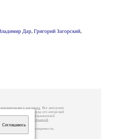
Владимир Дар
,
Григорий Загорский
,
льзовательского договора
. Все авторские
у вы можете обратиться на его авторской
й Федерации
. Данные пользователей
е
и
связаться с администрацией
.
Соглашаюсь
по данным счетчика посещаемости,