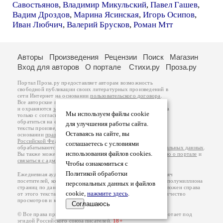
Савостьянов
,
Владимир Микульский
,
Павел Гашев
,
Вадим Дроздов
,
Марина Ясинская
,
Игорь Осипов
,
Иван Любчич
,
Валерий Брусков
,
Роман Мтт
Авторы
Произведения
Рецензии
Поиск
Магазин
Вход для авторов
О портале
Стихи.ру
Проза.ру
Портал Проза.ру предоставляет авторам возможность
свободной публикации своих литературных произведений в
сети Интернет на основании
пользовательского договора
.
Все авторские права на произведения принадлежат авторам
и охраняются
законом
. Перепечатка произведений возможна
Мы используем файлы cookie
только с согласия его автора, к которому вы можете
обратиться на его авторской странице. Ответственность за
для улучшения работы сайта.
тексты произведений авторы несут самостоятельно на
Оставаясь на сайте, вы
основании
правил публикации
и
законодательства
Российской Федерации
. Данные пользователей
соглашаетесь с условиями
обрабатываются на основании
Политики обработки персональных данных
.
использования файлов cookies.
Вы также можете посмотреть более подробную
информацию о портале
и
связаться с администрацией
.
Чтобы ознакомиться с
Политикой обработки
Ежедневная аудитория портала Проза.ру – порядка 100 тысяч
посетителей, которые в общей сумме просматривают более полумиллиона
персональных данных и файлов
страниц по данным счетчика посещаемости, который расположен справа
cookie,
нажмите здесь
.
от этого текста. В каждой графе указано по две цифры: количество
просмотров и количество посетителей.
Соглашаюсь
© Все права принадлежат авторам, 2000-2026. Портал работает под
эгидой
Российского союза писателей
.
18+