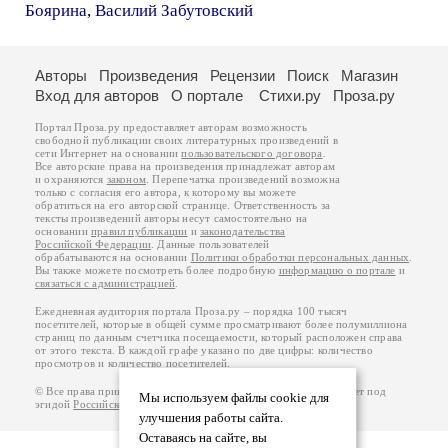
Боярина
,
Василий Забутовский
Авторы
Произведения
Рецензии
Поиск
Магазин
Вход для авторов
О портале
Стихи.ру
Проза.ру
Портал Проза.ру предоставляет авторам возможность
свободной публикации своих литературных произведений в
сети Интернет на основании
пользовательского договора
.
Все авторские права на произведения принадлежат авторам
и охраняются
законом
. Перепечатка произведений возможна
только с согласия его автора, к которому вы можете
обратиться на его авторской странице. Ответственность за
тексты произведений авторы несут самостоятельно на
основании
правил публикации
и
законодательства
Российской Федерации
. Данные пользователей
обрабатываются на основании
Политики обработки персональных данных
.
Вы также можете посмотреть более подробную
информацию о портале
и
связаться с администрацией
.
Ежедневная аудитория портала Проза.ру – порядка 100 тысяч
посетителей, которые в общей сумме просматривают более полумиллиона
страниц по данным счетчика посещаемости, который расположен справа
от этого текста. В каждой графе указано по две цифры: количество
просмотров и количество посетителей.
© Все права принадлежат авторам, 2000-2026. Портал работает под
Мы используем файлы cookie для
эгидой
Российского союза писателей
.
18+
улучшения работы сайта.
Оставаясь на сайте, вы