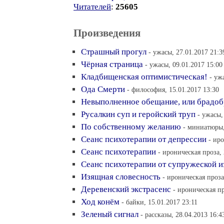
Читателей
:
25605
Произведения
Страшный прогул
- ужасы, 27.01.2017 21:3
Чёрная страница
- ужасы, 09.01.2017 15:00
Кладбищенская оптимистическая!
- уж
Ода Смерти
- философия, 15.01.2017 13:30
Невыполненное обещание, или брадобр
Русалкин суп и геройский труп
- ужасы,
По собственному желанию
- миниатюры,
Сеанс психотерапии от депрессии
- ир
Сеанс психотерапии
- ироническая проза, 
Сеанс психотерапии от супружеской 
Изящная словесность
- ироническая проза
Деревенский экстрасенс
- ироническая пр
Ход конём
- байки, 15.01.2017 23:11
Зеленый сигнал
- рассказы, 28.04.2013 16:4