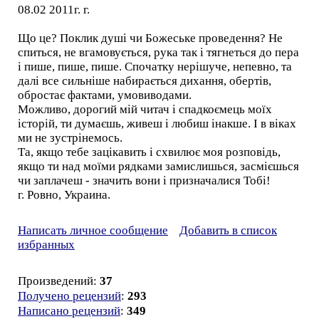
08.02 2011г. г.
Що це? Поклик душі чи Божеське проведення? Не
спиться, не вгамовується, рука так і тягнеться до пера
і пише, пише, пише. Спочатку нерішуче, непевно, та
далі все сильніше набирається дихання, обертів,
обростає фактами, умовиводами.
Можливо, дорогий мій читач і спадкоємець моїх
історій, ти думаєшь, живеш і любиш інакше. І в віках
ми не зустрінемось.
Та, якщо тебе зацікавить і схвилює моя розповідь,
якщо ти над моїми рядками замислишься, засмієшься
чи заплачеш - значить вони і призначалися Тобі!
г. Ровно, Украина.
Написать личное сообщение
Добавить в список
избранных
Произведений:
37
Получено рецензий
:
293
Написано рецензий
:
349