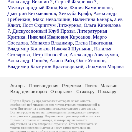
Александр Векшин 2
,
Сергей Федченко 3
,
Международный Фонд Всм
,
Фания Камининене
,
Дмитрий Безхмельнов
,
Хеккуба Крафт
,
Александр
Гребёнкин
,
Макс Неволошин
,
Валентина Банарь
,
Лев
Клиот
,
Пост Скриптум Литжурнал
,
Ольга Кириллова
7
,
Дискуссионный Клуб Прозы
,
Литературная
Критика
,
Николай Иванович Кирсанов
,
Марго
Соседова
,
Монахов Владимир
,
Елена Никиткина
,
Владимир Конюков
,
Николай Шунькин
,
Наталья
Столярова
,
Петр Панасейко
,
Александр Аввакумов
,
Александр Гринёв
,
Алина Райз
,
Олег Устинов
,
Владимир Бахмутов Красноярский
,
Людмила Марава
Авторы
Произведения
Рецензии
Поиск
Магазин
Вход для авторов
О портале
Стихи.ру
Проза.ру
Портал Проза.ру предоставляет авторам возможность
свободной публикации своих литературных произведений в
сети Интернет на основании
пользовательского договора
.
Все авторские права на произведения принадлежат авторам
и охраняются
законом
. Перепечатка произведений возможна
только с согласия его автора, к которому вы можете
обратиться на его авторской странице. Ответственность за
тексты произведений авторы несут самостоятельно на
основании
правил публикации
и
законодательства