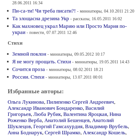
28.06.2011 16:34
Пи-са-ти! Чи треба писати?!
- миниатюры, 04.10.2011 21:20
Та злощасна дрезина Укр
- рассказы, 16.05.2011 16:02
Как махновец украл Марию или Просто Мария по-
украи
- повести, 07.07.2011 12:46
Стихи
Земной поклон
- миниатюры, 09.05.2012 10:17
Я не могу прощать. Стихи
- миниатюры, 19.05.2011 14:43
Сочится проза
- миниатюры, 08.02.2011 18:21
России. Стихи
- миниатюры, 13.07.2011 00:01
Избранные авторы:
Ольга Лукинова
,
Пилипенко Сергей Андреевич
,
Александр Иванович Бондаренко
,
Василий
Григорьев
,
Люба Рубик
,
Валентина Яроцкая
,
Нина
Роженко Верба
,
Анатолий Бешенцев
,
Анатолий
Шуклецов
,
Георгий Гамсахурдия
,
Владимир Врубель
,
Анна Боднарук
,
Сергей Шрамко
,
Александр Кошель
,