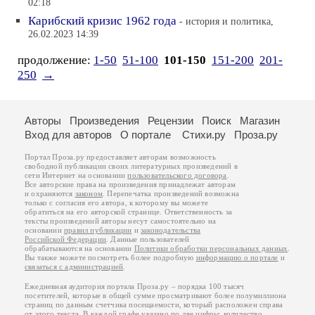
02:18
Карибский кризис 1962 года
- история и политика,
26.02.2023 14:39
продолжение:
1-50
51-100
101-150
151-200
201-
250
→
Авторы
Произведения
Рецензии
Поиск
Магазин
Вход для авторов
О портале
Стихи.ру
Проза.ру
Портал Проза.ру предоставляет авторам возможность
свободной публикации своих литературных произведений в
сети Интернет на основании
пользовательского договора
.
Все авторские права на произведения принадлежат авторам
и охраняются
законом
. Перепечатка произведений возможна
только с согласия его автора, к которому вы можете
обратиться на его авторской странице. Ответственность за
тексты произведений авторы несут самостоятельно на
основании
правил публикации
и
законодательства
Российской Федерации
. Данные пользователей
обрабатываются на основании
Политики обработки персональных данных
.
Вы также можете посмотреть более подробную
информацию о портале
и
связаться с администрацией
.
Ежедневная аудитория портала Проза.ру – порядка 100 тысяч
посетителей, которые в общей сумме просматривают более полумиллиона
страниц по данным счетчика посещаемости, который расположен справа
от этого текста. В каждой графе указано по две цифры: количество