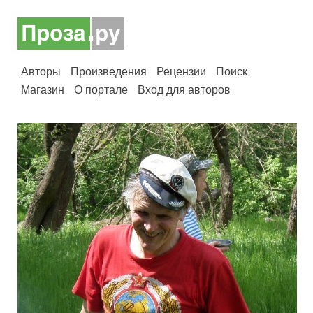
Авторы
Произведения
Рецензии
Поиск
Магазин
О портале
Вход для авторов