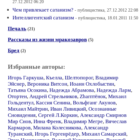
27.12.2012 06:20
Чем привлекает сатанизм?
- публицистика, 27.12.2012 22:08
Интеллигентский сатанизм
- публицистика, 18.01.2011 11:50
Печаль
(21)
Рассказы из жизни мракозавров
(5)
Бред
(2)
Избранные авторы:
Игорь Гаркуша
,
Къелла
,
Шелтопорог
,
Владимир
Эйснер
,
Вероника Витсон
,
Иоанн Охлобыстин
,
Татьяна Осокина
,
Надежда Абрамова
,
Надежда Ларм
,
Отортен
,
Андрей Стрельников
,
Zharптёнок
,
Михаил
Гольдентул
,
Кассия Сенина
,
Вольфганг Акунов
,
Михаил Майтрин
,
Иван Ливицкий
,
Осознанные
Сновидения
,
Сергей Л.Коркин
,
Александр Смирнов
Мир Снов
,
Инна Френк
,
Владимир Мегре
,
Вячеслав
Кармаров
,
Милана Колесникова
,
Александр
Туранский
,
Игорь Гергенрёдер
,
Михаил Самарский
,