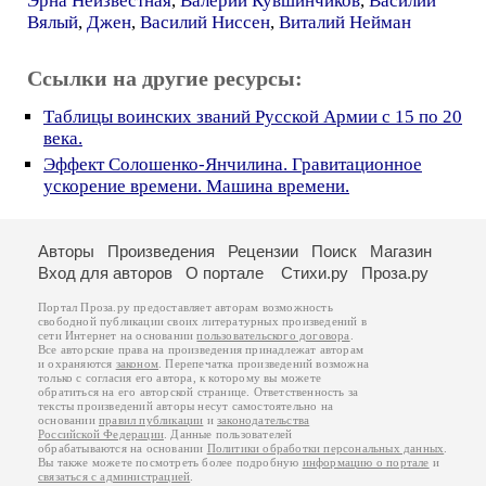
Эрна Неизвестная
,
Валерий Кувшинчиков
,
Василий
Вялый
,
Джен
,
Василий Ниссен
,
Виталий Нейман
Ссылки на другие ресурсы:
Таблицы воинских званий Русской Армии c 15 по 20
века.
Эффект Солошенко-Янчилина. Гравитационное
ускорение времени. Машина времени.
Авторы
Произведения
Рецензии
Поиск
Магазин
Вход для авторов
О портале
Стихи.ру
Проза.ру
Портал Проза.ру предоставляет авторам возможность
свободной публикации своих литературных произведений в
сети Интернет на основании
пользовательского договора
.
Все авторские права на произведения принадлежат авторам
и охраняются
законом
. Перепечатка произведений возможна
только с согласия его автора, к которому вы можете
обратиться на его авторской странице. Ответственность за
тексты произведений авторы несут самостоятельно на
основании
правил публикации
и
законодательства
Российской Федерации
. Данные пользователей
обрабатываются на основании
Политики обработки персональных данных
.
Вы также можете посмотреть более подробную
информацию о портале
и
связаться с администрацией
.