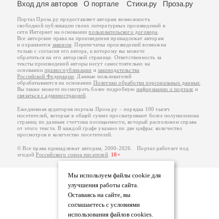
Вход для авторов
О портале
Стихи.ру
Проза.ру
Портал Проза.ру предоставляет авторам возможность
свободной публикации своих литературных произведений в
сети Интернет на основании
пользовательского договора
.
Все авторские права на произведения принадлежат авторам
и охраняются
законом
. Перепечатка произведений возможна
только с согласия его автора, к которому вы можете
обратиться на его авторской странице. Ответственность за
тексты произведений авторы несут самостоятельно на
основании
правил публикации
и
законодательства
Российской Федерации
. Данные пользователей
обрабатываются на основании
Политики обработки персональных данных
.
Вы также можете посмотреть более подробную
информацию о портале
и
связаться с администрацией
.
Ежедневная аудитория портала Проза.ру – порядка 100 тысяч
посетителей, которые в общей сумме просматривают более полумиллиона
страниц по данным счетчика посещаемости, который расположен справа
от этого текста. В каждой графе указано по две цифры: количество
просмотров и количество посетителей.
© Все права принадлежат авторам, 2000-2026. Портал работает под
эгидой
Российского союза писателей
.
18+
Мы используем файлы cookie для
улучшения работы сайта.
Оставаясь на сайте, вы
соглашаетесь с условиями
использования файлов cookies.