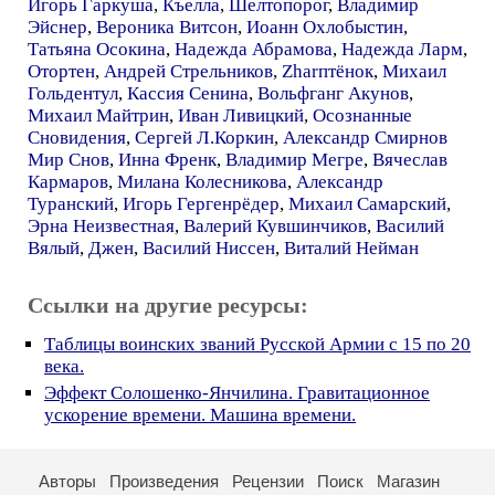
Игорь Гаркуша
,
Къелла
,
Шелтопорог
,
Владимир
Эйснер
,
Вероника Витсон
,
Иоанн Охлобыстин
,
Татьяна Осокина
,
Надежда Абрамова
,
Надежда Ларм
,
Отортен
,
Андрей Стрельников
,
Zharптёнок
,
Михаил
Гольдентул
,
Кассия Сенина
,
Вольфганг Акунов
,
Михаил Майтрин
,
Иван Ливицкий
,
Осознанные
Сновидения
,
Сергей Л.Коркин
,
Александр Смирнов
Мир Снов
,
Инна Френк
,
Владимир Мегре
,
Вячеслав
Кармаров
,
Милана Колесникова
,
Александр
Туранский
,
Игорь Гергенрёдер
,
Михаил Самарский
,
Эрна Неизвестная
,
Валерий Кувшинчиков
,
Василий
Вялый
,
Джен
,
Василий Ниссен
,
Виталий Нейман
Ссылки на другие ресурсы:
Таблицы воинских званий Русской Армии c 15 по 20
века.
Эффект Солошенко-Янчилина. Гравитационное
ускорение времени. Машина времени.
Авторы
Произведения
Рецензии
Поиск
Магазин