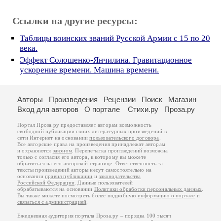
Ссылки на другие ресурсы:
Таблицы воинских званий Русской Армии c 15 по 20
века.
Эффект Солошенко-Янчилина. Гравитационное
ускорение времени. Машина времени.
Авторы
Произведения
Рецензии
Поиск
Магазин
Вход для авторов
О портале
Стихи.ру
Проза.ру
Портал Проза.ру предоставляет авторам возможность
свободной публикации своих литературных произведений в
сети Интернет на основании
пользовательского договора
.
Все авторские права на произведения принадлежат авторам
и охраняются
законом
. Перепечатка произведений возможна
только с согласия его автора, к которому вы можете
обратиться на его авторской странице. Ответственность за
тексты произведений авторы несут самостоятельно на
основании
правил публикации
и
законодательства
Российской Федерации
. Данные пользователей
обрабатываются на основании
Политики обработки персональных данных
.
Вы также можете посмотреть более подробную
информацию о портале
и
связаться с администрацией
.
Ежедневная аудитория портала Проза.ру – порядка 100 тысяч