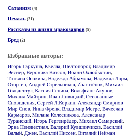
Сатанизм
(4)
Печаль
(21)
Рассказы из жизни мракозавров
(5)
Бред
(2)
Избранные авторы:
Игорь Гаркуша
,
Къелла
,
Шелтопорог
,
Владимир
Эйснер
,
Вероника Витсон
,
Иоанн Охлобыстин
,
Татьяна Осокина
,
Надежда Абрамова
,
Надежда Ларм
,
Отортен
,
Андрей Стрельников
,
Zharптёнок
,
Михаил
Гольдентул
,
Кассия Сенина
,
Вольфганг Акунов
,
Михаил Майтрин
,
Иван Ливицкий
,
Осознанные
Сновидения
,
Сергей Л.Коркин
,
Александр Смирнов
Мир Снов
,
Инна Френк
,
Владимир Мегре
,
Вячеслав
Кармаров
,
Милана Колесникова
,
Александр
Туранский
,
Игорь Гергенрёдер
,
Михаил Самарский
,
Эрна Неизвестная
,
Валерий Кувшинчиков
,
Василий
Вялый
,
Джен
,
Василий Ниссен
,
Виталий Нейман