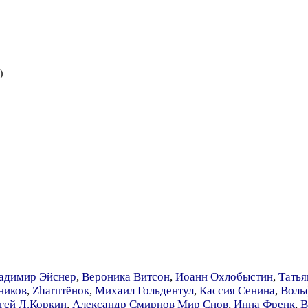
)
адимир Эйснер
,
Вероника Витсон
,
Иоанн Охлобыстин
,
Татья
ников
,
Zharптёнок
,
Михаил Гольдентул
,
Кассия Сенина
,
Воль
гей Л.Коркин
,
Александр Смирнов Мир Снов
,
Инна Френк
,
В