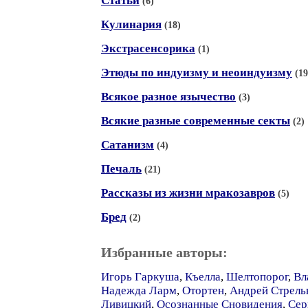
Статьи
(6)
Кулинария
(18)
Экстрасенсорика
(1)
Этюды по индуизму и неоиндуизму
(19
Всякое разное язычество
(3)
Всякие разные современные секты
(2)
Сатанизм
(4)
Печаль
(21)
Рассказы из жизни мракозавров
(5)
Бред
(2)
Избранные авторы:
Игорь Гаркуша
,
Къелла
,
Шелтопорог
,
Вл
Надежда Ларм
,
Отортен
,
Андрей Стрель
Ливицкий
,
Осознанные Сновидения
,
Сер