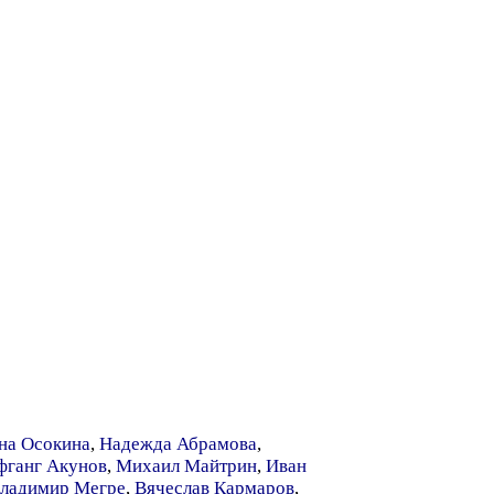
на Осокина
,
Надежда Абрамова
,
фганг Акунов
,
Михаил Майтрин
,
Иван
ладимир Мегре
,
Вячеслав Кармаров
,