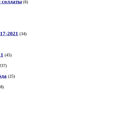
е солдаты
(6)
17-2021
(34)
21
(45)
237)
ода
(25)
38)
)