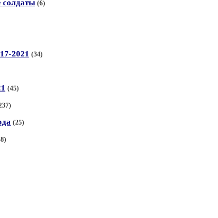
е солдаты
(6)
17-2021
(34)
21
(45)
237)
ода
(25)
38)
)