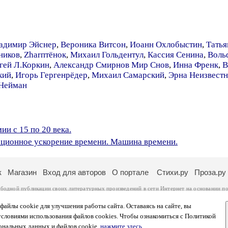
адимир Эйснер
,
Вероника Витсон
,
Иоанн Охлобыстин
,
Татья
ников
,
Zharптёнок
,
Михаил Гольдентул
,
Кассия Сенина
,
Воль
гей Л.Коркин
,
Александр Смирнов Мир Снов
,
Инна Френк
,
В
кий
,
Игорь Гергенрёдер
,
Михаил Самарский
,
Эрна Неизвестн
 Нейман
и c 15 по 20 века.
ционное ускорение времени. Машина времени.
к
Магазин
Вход для авторов
О портале
Стихи.ру
Проза.ру
ободной публикации своих литературных произведений в сети Интернет на основании
по
ся
законом
. Перепечатка произведений возможна только с согласия его автора, к котором
ры несут самостоятельно на основании
правил публикации
и
законодательства Российско
айлы cookie для улучшения работы сайта. Оставаясь на сайте, вы
ональных данных
. Вы также можете посмотреть более подробную
информацию о портал
условиями использования файлов cookies. Чтобы ознакомиться с Политикой
тысяч посетителей, которые в общей сумме просматривают более полумиллиона страниц 
ональных данных и файлов cookie,
нажмите здесь
.