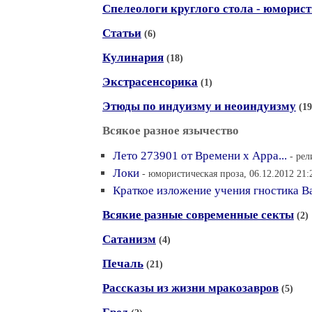
Спелеологи круглого стола - юморист
Статьи
(6)
Кулинария
(18)
Экстрасенсорика
(1)
Этюды по индуизму и неоиндуизму
(19
Всякое разное язычество
Лето 273901 от Времени х Арра...
- рел
Локи
- юмористическая проза, 06.12.2012 21:
Краткое изложение учения гностика В
Всякие разные современные секты
(2)
Сатанизм
(4)
Печаль
(21)
Рассказы из жизни мракозавров
(5)