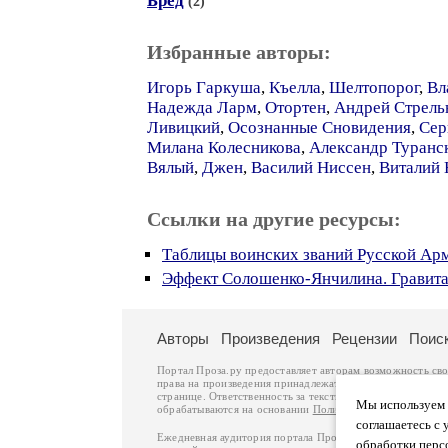
Бред
(2)
Избранные авторы:
Игорь Гаркуша
,
Къелла
,
Шелтопорог
,
Вл
Надежда Ларм
,
Отортен
,
Андрей Стрель
Ливицкий
,
Осознанные Сновидения
,
Сер
Милана Колесникова
,
Александр Туранс
Вялый
,
Джен
,
Василий Ниссен
,
Виталий
Ссылки на другие ресурсы:
Таблицы воинских званий Русской Арми
Эффект Солошенко-Янчилина. Гравита
Авторы
Произведения
Рецензии
Поис
Портал Проза.ру предоставляет авторам возможность св
права на произведения принадлежат авторам и охраняют
странице. Ответственность за тексты произведений авто
Мы используем ф
обрабатываются на основании
Политики обработки перс
соглашаетесь с 
Ежедневная аудитория портала Проза.ру – порядка 100 
обработки перс