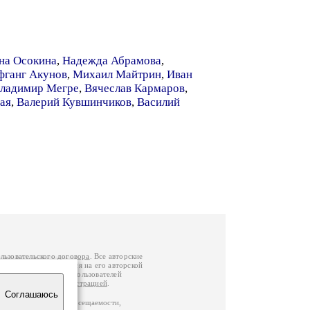
на Осокина
,
Надежда Абрамова
,
фганг Акунов
,
Михаил Майтрин
,
Иван
ладимир Мегре
,
Вячеслав Кармаров
,
ая
,
Валерий Кувшинчиков
,
Василий
льзовательского договора
. Все авторские
у вы можете обратиться на его авторской
й Федерации
. Данные пользователей
е
и
связаться с администрацией
.
Соглашаюсь
по данным счетчика посещаемости,