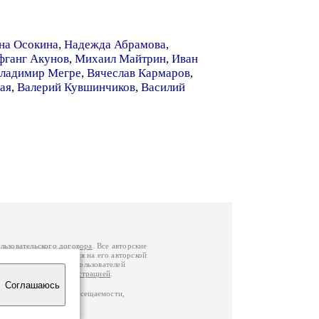
на Осокина
,
Надежда Абрамова
,
фганг Акунов
,
Михаил Майтрин
,
Иван
ладимир Мегре
,
Вячеслав Кармаров
,
ая
,
Валерий Кувшинчиков
,
Василий
льзовательского договора
. Все авторские
у вы можете обратиться на его авторской
й Федерации
. Данные пользователей
е
и
связаться с администрацией
.
Соглашаюсь
по данным счетчика посещаемости,