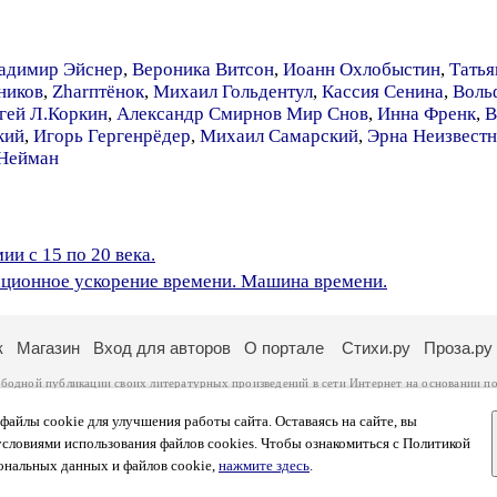
адимир Эйснер
,
Вероника Витсон
,
Иоанн Охлобыстин
,
Татья
ников
,
Zharптёнок
,
Михаил Гольдентул
,
Кассия Сенина
,
Воль
гей Л.Коркин
,
Александр Смирнов Мир Снов
,
Инна Френк
,
В
кий
,
Игорь Гергенрёдер
,
Михаил Самарский
,
Эрна Неизвестн
 Нейман
и c 15 по 20 века.
ционное ускорение времени. Машина времени.
к
Магазин
Вход для авторов
О портале
Стихи.ру
Проза.ру
ободной публикации своих литературных произведений в сети Интернет на основании
по
ся
законом
. Перепечатка произведений возможна только с согласия его автора, к котором
ры несут самостоятельно на основании
правил публикации
и
законодательства Российско
айлы cookie для улучшения работы сайта. Оставаясь на сайте, вы
ональных данных
. Вы также можете посмотреть более подробную
информацию о портал
условиями использования файлов cookies. Чтобы ознакомиться с Политикой
тысяч посетителей, которые в общей сумме просматривают более полумиллиона страниц 
ональных данных и файлов cookie,
нажмите здесь
.
афе указано по две цифры: количество просмотров и количество посетителей.