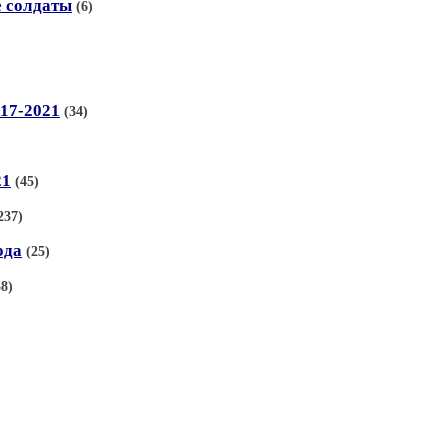
е солдаты
(6)
17-2021
(34)
21
(45)
237)
ода
(25)
38)
)