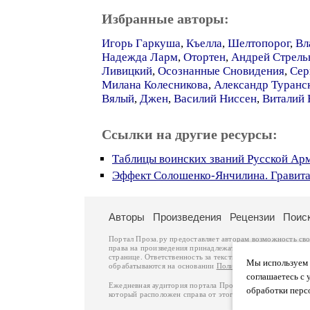
Избранные авторы:
Игорь Гаркуша
,
Къелла
,
Шелтопорог
,
Вл
Надежда Ларм
,
Отортен
,
Андрей Стрель
Ливицкий
,
Осознанные Сновидения
,
Сер
Милана Колесникова
,
Александр Туранс
Вялый
,
Джен
,
Василий Ниссен
,
Виталий
Ссылки на другие ресурсы:
Таблицы воинских званий Русской Арми
Эффект Солошенко-Янчилина. Гравита
Авторы
Произведения
Рецензии
Поис
Портал Проза.ру предоставляет авторам возможность св
права на произведения принадлежат авторам и охраняют
странице. Ответственность за тексты произведений авто
Мы используем ф
обрабатываются на основании
Политики обработки перс
соглашаетесь с 
Ежедневная аудитория портала Проза.ру – порядка 100 
обработки перс
который расположен справа от этого текста. В каждой гр