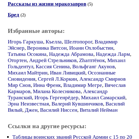
Рассказы из жизни мракозавров
(5)
Бред
(2)
Избранные авторы:
Игорь Гаркуша
,
Къелла
,
Шелтопорог
,
Владимир
Эйснер
,
Вероника Витсон
,
Иоанн Охлобыстин
,
Татьяна Осокина
,
Надежда Абрамова
,
Надежда Ларм
,
Отортен
,
Андрей Стрельников
,
Zharптёнок
,
Михаил
Гольдентул
,
Кассия Сенина
,
Вольфганг Акунов
,
Михаил Майтрин
,
Иван Ливицкий
,
Осознанные
Сновидения
,
Сергей Л.Коркин
,
Александр Смирнов
Мир Снов
,
Инна Френк
,
Владимир Мегре
,
Вячеслав
Кармаров
,
Милана Колесникова
,
Александр
Туранский
,
Игорь Гергенрёдер
,
Михаил Самарский
,
Эрна Неизвестная
,
Валерий Кувшинчиков
,
Василий
Вялый
,
Джен
,
Василий Ниссен
,
Виталий Нейман
Ссылки на другие ресурсы:
Таблицы воинских званий Русской Армии c 15 по 20