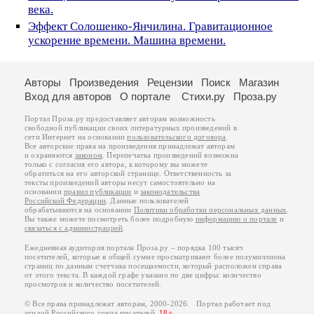
века.
Эффект Солошенко-Янчилина. Гравитационное
ускорение времени. Машина времени.
Авторы
Произведения
Рецензии
Поиск
Магазин
Вход для авторов
О портале
Стихи.ру
Проза.ру
Портал Проза.ру предоставляет авторам возможность
свободной публикации своих литературных произведений в
сети Интернет на основании
пользовательского договора
.
Все авторские права на произведения принадлежат авторам
и охраняются
законом
. Перепечатка произведений возможна
только с согласия его автора, к которому вы можете
обратиться на его авторской странице. Ответственность за
тексты произведений авторы несут самостоятельно на
основании
правил публикации
и
законодательства
Российской Федерации
. Данные пользователей
обрабатываются на основании
Политики обработки персональных данных
.
Вы также можете посмотреть более подробную
информацию о портале
и
связаться с администрацией
.
Ежедневная аудитория портала Проза.ру – порядка 100 тысяч
посетителей, которые в общей сумме просматривают более полумиллиона
страниц по данным счетчика посещаемости, который расположен справа
от этого текста. В каждой графе указано по две цифры: количество
просмотров и количество посетителей.
© Все права принадлежат авторам, 2000-2026. Портал работает под
эгидой
Российского союза писателей
.
18+