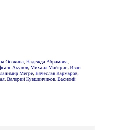
на Осокина
,
Надежда Абрамова
,
фганг Акунов
,
Михаил Майтрин
,
Иван
ладимир Мегре
,
Вячеслав Кармаров
,
ая
,
Валерий Кувшинчиков
,
Василий