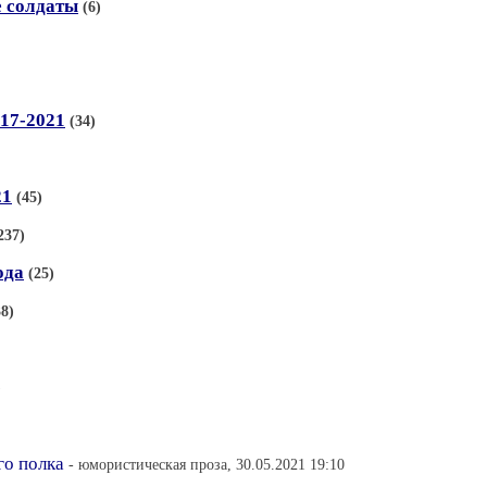
е солдаты
(6)
17-2021
(34)
21
(45)
237)
ода
(25)
38)
)
го полка
- юмористическая проза, 30.05.2021 19:10