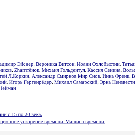
адимир Эйснер
,
Вероника Витсон
,
Иоанн Охлобыстин
,
Татья
ников
,
Zharптёнок
,
Михаил Гольдентул
,
Кассия Сенина
,
Воль
гей Л.Коркин
,
Александр Смирнов Мир Снов
,
Инна Френк
,
В
кий
,
Игорь Гергенрёдер
,
Михаил Самарский
,
Эрна Неизвестн
 Нейман
и c 15 по 20 века.
ционное ускорение времени. Машина времени.