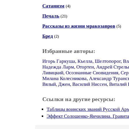
Сатанизм
(4)
Печаль
(21)
Рассказы из жизни мракозавров
(5)
Бред
(2)
Избранные авторы:
Игорь Гаркуша
,
Къелла
,
Шелтопорог
,
Вл
Надежда Ларм
,
Отортен
,
Андрей Стрель
Ливицкий
,
Осознанные Сновидения
,
Сер
Милана Колесникова
,
Александр Туранс
Вялый
,
Джен
,
Василий Ниссен
,
Виталий
Ссылки на другие ресурсы:
Таблицы воинских званий Русской Арми
Эффект Солошенко-Янчилина. Гравита