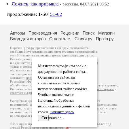
Ложись, как привыкла
- рассказы, 04.07.2021 03:52
продолжение:
1-50
51-62
Авторы
Произведения
Рецензии
Поиск
Магазин
Вход для авторов
О портале
Стихи.ру
Проза.ру
Портал Проза.ру предоставляет авторам возможность
свободной публикации своих литературных произведений в
сети Интернет на основании
пользовательского договора
.
Все авторские права на произведения принадлежат авторам
и охраняются
законом
. Перепечатка произведений возможна
Мы используем файлы cookie
только с согласия его автора, к которому вы можете
обратиться на его авторской странице. Ответственность за
для улучшения работы сайта.
тексты произведений авторы несут самостоятельно на
Оставаясь на сайте, вы
основании
правил публикации
и
законодательства
Российской Федерации
. Данные пользователей
соглашаетесь с условиями
обрабатываются на основании
Политики обработки персональных данных
.
использования файлов cookies.
Вы также можете посмотреть более подробную
информацию о портале
и
связаться с администрацией
.
Чтобы ознакомиться с
Политикой обработки
Ежедневная аудитория портала Проза.ру – порядка 100 тысяч
посетителей, которые в общей сумме просматривают более полумиллиона
персональных данных и файлов
страниц по данным счетчика посещаемости, который расположен справа
cookie,
нажмите здесь
.
от этого текста. В каждой графе указано по две цифры: количество
просмотров и количество посетителей.
Соглашаюсь
© Все права принадлежат авторам, 2000-2026. Портал работает под
эгидой
Российского союза писателей
.
18+