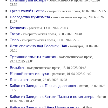
Пятиминутка позора
- юмористическая проза, 30.07.2026
22:39
Грёзы голубя Гоши
- юмористическая проза, 18.07.2026 22:05
Наследство нумизмата
- юмористическая проза, 20.06.2026
11:07
Кутикула
- рассказы, 13.06.2026 23:03
Тверк
- юмористическая проза, 30.05.2026 20:48
Спор
- юмористическая проза, 11.05.2026 22:51
Лети спокойно над Россией, Чак
- мемуары, 01.04.2026
00:10
Тутошние томаты триптих
- юмористическая проза,
29.11.2025 22:04
Вельбот
- юмористическая проза, 15.10.2025 00:46
Ночной визит старухи
- рассказы, 01.04.2025 01:40
Лось и кот
- сказки, 26.03.2025 16:28
Байки из Завидово. Пьяная делегация
- байки, 18.02.2025
01:55
Байки из Завидово. Зятьки Палны и новая дверь
- байки,
18.02.2025 01:42
Байки из Завидово. Тёща Пална и петух
- байки,