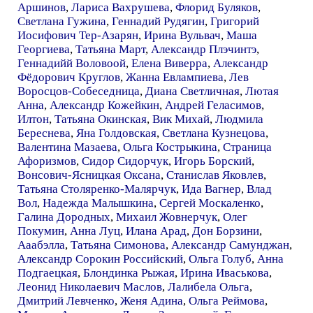
Аршинов
,
Лариса Вахрушева
,
Флорид Буляков
,
Светлана Гужина
,
Геннадий Рудягин
,
Григорий
Иосифович Тер-Азарян
,
Ирина Вульвач
,
Маша
Георгиева
,
Татьяна Март
,
Александр Плэчинтэ
,
Геннадийй Воловоой
,
Елена Виверра
,
Александр
Фёдорович Круглов
,
Жанна Евлампиева
,
Лев
Воросцов-Собеседница
,
Диана Светличная
,
Лютая
Анна
,
Александр Кожейкин
,
Андрей Геласимов
,
Илтон
,
Татьяна Окинская
,
Вик Михай
,
Людмила
Береснева
,
Яна Голдовская
,
Светлана Кузнецова
,
Валентина Мазаева
,
Ольга Кострыкина
,
Страница
Афоризмов
,
Сидор Сидорчук
,
Игорь Борский
,
Вонсович-Ясницкая Оксана
,
Станислав Яковлев
,
Татьяна Столяренко-Малярчук
,
Ида Вагнер
,
Влад
Вол
,
Надежда Малышкина
,
Сергей Москаленко
,
Галина Дородных
,
Михаил Жовнерчук
,
Олег
Покумин
,
Анна Луц
,
Илана Арад
,
Дон Борзини
,
Ааабэлла
,
Татьяна Симонова
,
Александр Самунджан
,
Александр Сорокин Российский
,
Ольга Голуб
,
Анна
Подгаецкая
,
Блондинка Рыжая
,
Ирина Иваськова
,
Леонид Николаевич Маслов
,
Лалибела Ольга
,
Дмитрий Левченко
,
Женя Адина
,
Ольга Реймова
,