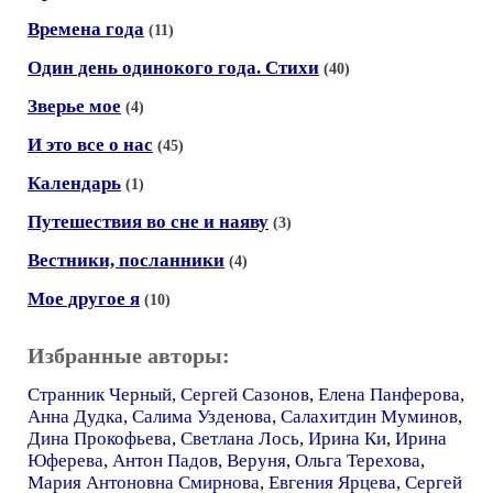
Времена года
(11)
Один день одинокого года. Стихи
(40)
Зверье мое
(4)
И это все о нас
(45)
Календарь
(1)
Путешествия во сне и наяву
(3)
Вестники, посланники
(4)
Мое другое я
(10)
Избранные авторы:
Странник Черный
,
Сергей Сазонов
,
Елена Панферова
,
Анна Дудка
,
Салима Узденова
,
Салахитдин Муминов
,
Дина Прокофьева
,
Светлана Лось
,
Ирина Ки
,
Ирина
Юферева
,
Антон Падов
,
Веруня
,
Ольга Терехова
,
Мария Антоновна Смирнова
,
Евгения Ярцева
,
Сергей