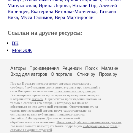
Мануковская
,
Ирина Лерова
,
Натали Гор
,
Алексей
Ядренцев
,
Екатерина Ветрова-Монченко
,
Татьяна
Вика
,
Муса Галимов
,
Вера Мартиросян
Ссылки на другие ресурсы:
ВК
Мой ЖЖ
Авторы
Произведения
Рецензии
Поиск
Магазин
Вход для авторов
О портале
Стихи.ру
Проза.ру
Портал Проза.ру предоставляет авторам возможность
свободной публикации своих литературных произведений в
сети Интернет на основании
пользовательского договора
.
Все авторские права на произведения принадлежат авторам
и охраняются
законом
. Перепечатка произведений возможна
только с согласия его автора, к которому вы можете
обратиться на его авторской странице. Ответственность за
тексты произведений авторы несут самостоятельно на
основании
правил публикации
и
законодательства
Российской Федерации
. Данные пользователей
обрабатываются на основании
Политики обработки персональных данных
.
Вы также можете посмотреть более подробную
информацию о портале
и
связаться с администрацией
.