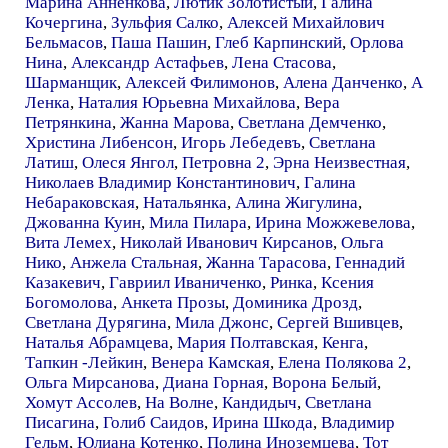
Марина Анненкова
,
Лютик Золотистый
,
Галина
Кочергина
,
Зульфия Салко
,
Алексей Михайлович
Бельмасов
,
Паша Пашин
,
Глеб Карпинский
,
Орлова
Нина
,
Александр Астафьев
,
Лена Стасова
,
Шарманщик
,
Алексей Филимонов
,
Алена Данченко
,
А
Ленка
,
Наталия Юрьевна Михайлова
,
Вера
Петрянкина
,
Жанна Марова
,
Светлана Демченко
,
Христина Либенсон
,
Игорь Лебедевъ
,
Светлана
Латиш
,
Олеся Янгол
,
Петровна 2
,
Эрна Неизвестная
,
Николаев Владимир Константинович
,
Галина
Небараковская
,
Натальянка
,
Алина Жигулина
,
Джованна Куин
,
Мила Пилара
,
Ирина Можжевелова
,
Вита Лемех
,
Николай Иванович Кирсанов
,
Ольга
Нико
,
Анжела Стальная
,
Жанна Тарасова
,
Геннадий
Казакевич
,
Гавриил Иваниченко
,
Ринка
,
Ксения
Богомолова
,
Анкета Прозы
,
Доминика Дрозд
,
Светлана Дурягина
,
Мила Джонс
,
Сергей Вшивцев
,
Наталья Абрамцева
,
Мария Полтавская
,
Кенга
,
Тапкин -Лейкин
,
Венера Камская
,
Елена Полякова 2
,
Ольга Мирсанова
,
Диана Горная
,
Ворона Белый
,
Хомут Ассолев
,
На Волне
,
Кандидыч
,
Светлана
Писагина
,
Голиб Саидов
,
Ирина Шкода
,
Владимир
Гельм
,
Юлиана Котенко
,
Полина Иноземцева
,
Тот