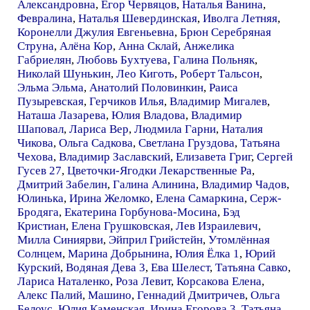
Александровна
,
Егор Червяцов
,
Наталья Ванина
,
Февралина
,
Наталья Шевердинская
,
Иволга Летняя
,
Коронелли Джулия Евгеньевна
,
Брюн Серебряная
Струна
,
Алёна Кор
,
Анна Склай
,
Анжелика
Габриелян
,
Любовь Бухтуева
,
Галина Польняк
,
Николай Шунькин
,
Лео Киготь
,
Роберт Тальсон
,
Эльма Эльма
,
Анатолий Половинкин
,
Раиса
Пузыревская
,
Герчиков Илья
,
Владимир Мигалев
,
Наташа Лазарева
,
Юлия Владова
,
Владимир
Шаповал
,
Лариса Вер
,
Людмила Гарни
,
Наталия
Чикова
,
Ольга Садкова
,
Светлана Груздова
,
Татьяна
Чехова
,
Владимир Заславский
,
Елизавета Григ
,
Сергей
Гусев 27
,
Цветочки-Ягодки Лекарственные Ра
,
Дмитрий Забелин
,
Галина Алинина
,
Владимир Чадов
,
Юлинька
,
Ирина Желомко
,
Елена Самаркина
,
Серж-
Бродяга
,
Екатерина Горбунова-Мосина
,
Бэд
Кристиан
,
Елена Грушковская
,
Лев Израилевич
,
Милла Синиярви
,
Эйприл Грийстейн
,
Утомлённая
Солнцем
,
Марина Добрынина
,
Юлия Ёлка 1
,
Юрий
Курский
,
Водяная Дева 3
,
Ева Шелест
,
Татьяна Савко
,
Лариса Наталенко
,
Роза Левит
,
Корсакова Елена
,
Алекс Палий
,
Машино
,
Геннадий Дмитричев
,
Ольга
Белоус
,
Юлия Каменская
,
Ирина Егорова 3
,
Татьяна