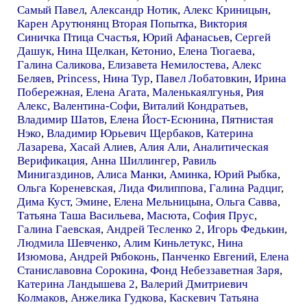
Самый Павел
,
Александр Нотик
,
Алекс Криницын
,
Карен Арутюнянц Вторая Попытка
,
Виктория
Синичка Птица Счастья
,
Юрий Афанасьев
,
Сергей
Дашук
,
Нина Щелкан
,
Кетонио
,
Елена Тюгаева
,
Галина Саликова
,
Елизавета Немилостева
,
Алекс
Беляев
,
Рrincess
,
Нина Тур
,
Павел Лобатовкин
,
Ирина
Побережная
,
Елена Агата
,
Маленькаялгунья
,
Рия
Алекс
,
Валентина-Софи
,
Виталий Кондратьев
,
Владимир Шатов
,
Елена Йост-Есюнина
,
Пятнистая
Нэко
,
Владимир Юрьевич Щербаков
,
Катерина
Лазарева
,
Хасай Алиев
,
Алия Али
,
Аналитическая
Верификация
,
Анна Шиллингер
,
Равиль
Минигаздинов
,
Алиса Манки
,
Аминка
,
Юрий Рыбка
,
Ольга Кореневская
,
Лида Филиппова
,
Галина Радциг
,
Дима Куст
,
Эмине
,
Елена Мельницына
,
Ольга Савва
,
Татьяна Таша Васильева
,
Масюта
,
София Прус
,
Галина Гаевская
,
Андрей Тесленко 2
,
Игорь Федькин
,
Людмила Шевченко
,
Алим Киньлетукс
,
Нина
Изюмова
,
Андрей Рябоконь
,
Панченко Евгений
,
Елена
Станиславовна Сорокина
,
Фонд Небеззаветная Заря
,
Катерина Ландышева 2
,
Валерий Дмитриевич
Колмаков
,
Анжелика Гудкова
,
Каскевич Татьяна