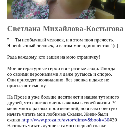
Светлана Михайлова-Костыгова
"— Ты необычный человек, и в этом твоя прелесть. —
Я необычный человек, и в этом мое одиночество."(с)
Рада каждому, кто зашел на мою страничку!
Мои литературные герои и я - разные люди. Иногда
со своими персонажами я даже ругаюсь и спорю.
Они приходят неожиданно, без звонка и даже не
присылают смс-ку.
На Прозе я уже больше десяти лет и нашла тут много
друзей, что считаю очень важным в своей жизни. У
меня много разных произведений, но я вам советую
начать читать мои любимые Сказки. Жили-были
ежики
http://www.proza.ru/avtor/dimsv&book=30
#30
Начинать читать лучше с самого первой сказки